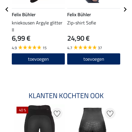
Felix Bühler
Felix Bühler
Feli
kniekousen Argyle glitter
Zip-shirt Sofie
func
II
Mav
6,99 €
24,90 €
15,90
12
4.9
15
4.7
37
5.0
toevoegen
toevoegen
KLANTEN KOCHTEN OOK
40 %
20 %