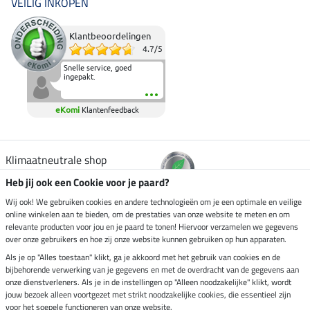
VEILIG INKOPEN
Klantbeoordelingen
4.7
/
5
Snelle service, goed
ingepakt.
eKomi
Klantenfeedback
Klimaatneutrale shop
Heb jij ook een Cookie voor je paard?
Verzending per
Wij ook! We gebruiken cookies en andere technologieën om je een optimale en veilige
online winkelen aan te bieden, om de prestaties van onze website te meten en om
relevante producten voor jou en je paard te tonen! Hiervoor verzamelen we gegevens
over onze gebruikers en hoe zij onze website kunnen gebruiken op hun apparaten.
Veilig betalen met
Als je op "Alles toestaan" klikt, ga je akkoord met het gebruik van cookies en de
bijbehorende verwerking van je gegevens en met de overdracht van de gegevens aan
onze dienstverleners. Als je in de instellingen op "Alleen noodzakelijke" klikt, wordt
jouw bezoek alleen voortgezet met strikt noodzakelijke cookies, die essentieel zijn
voor het soepele functioneren van onze website.
Impressum