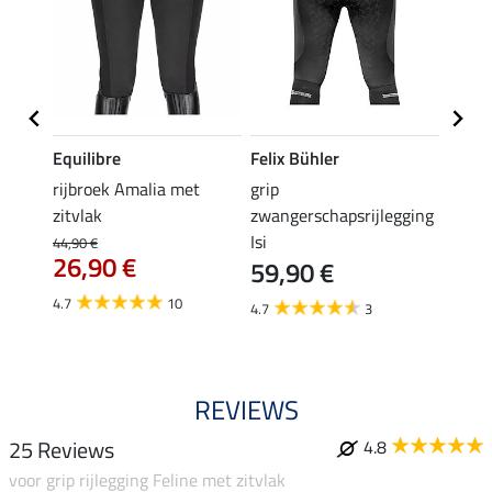
Equilibre
Felix Bühler
Equil
rijbroek Amalia met
grip
grip r
zitvlak
zwangerschapsrijlegging
met z
Isi
€
44,90 €
49,90 
26,90 €
59,90 €
van
4.7
10
4.7
3
4.8
REVIEWS
25 Reviews
4.8
voor grip rijlegging Feline met zitvlak