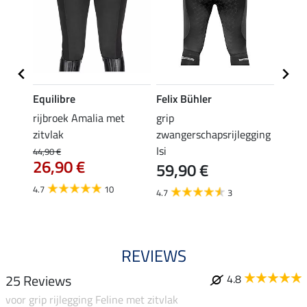
Equilibre
Felix Bühler
Equil
rijbroek Amalia met
grip
grip r
zitvlak
zwangerschapsrijlegging
met z
Isi
€
44,90 €
49,90 
26,90 €
59,90 €
van
4.7
10
4.7
3
4.8
REVIEWS
25 Reviews
4.8
voor grip rijlegging Feline met zitvlak