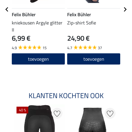
Felix Bühler
Felix Bühler
Feli
kniekousen Argyle glitter
Zip-shirt Sofie
func
II
Mav
6,99 €
24,90 €
15,90
12
4.9
15
4.7
37
5.0
toevoegen
toevoegen
KLANTEN KOCHTEN OOK
40 %
20 %