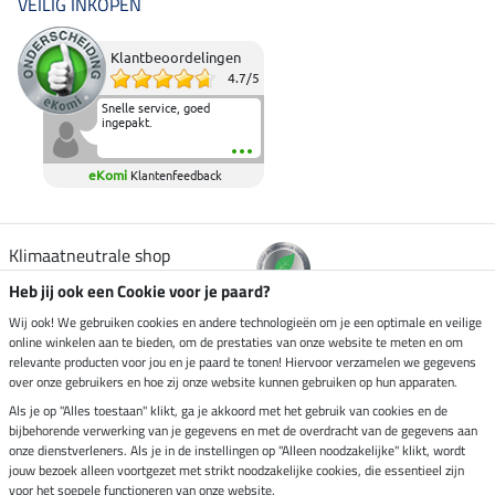
VEILIG INKOPEN
Klantbeoordelingen
4.7
/
5
Snelle service, goed
ingepakt.
eKomi
Klantenfeedback
Klimaatneutrale shop
Heb jij ook een Cookie voor je paard?
Verzending per
Wij ook! We gebruiken cookies en andere technologieën om je een optimale en veilige
online winkelen aan te bieden, om de prestaties van onze website te meten en om
relevante producten voor jou en je paard te tonen! Hiervoor verzamelen we gegevens
over onze gebruikers en hoe zij onze website kunnen gebruiken op hun apparaten.
Veilig betalen met
Als je op "Alles toestaan" klikt, ga je akkoord met het gebruik van cookies en de
bijbehorende verwerking van je gegevens en met de overdracht van de gegevens aan
onze dienstverleners. Als je in de instellingen op "Alleen noodzakelijke" klikt, wordt
jouw bezoek alleen voortgezet met strikt noodzakelijke cookies, die essentieel zijn
voor het soepele functioneren van onze website.
Impressum