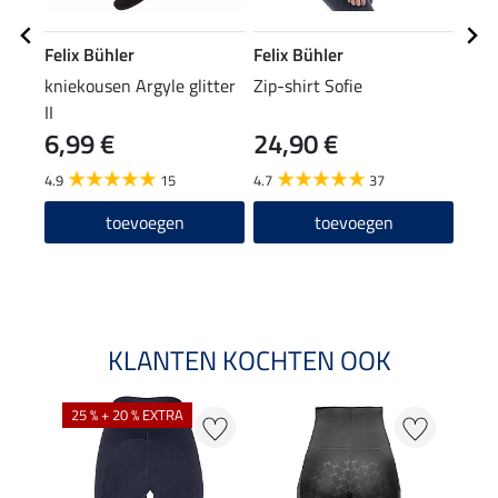
Felix Bühler
Felix Bühler
Feli
kniekousen Argyle glitter
Zip-shirt Sofie
func
II
Mav
6,99 €
24,90 €
15,90
12
4.9
15
4.7
37
5.0
toevoegen
toevoegen
KLANTEN KOCHTEN OOK
25 % + 20 % EXTRA
50 %