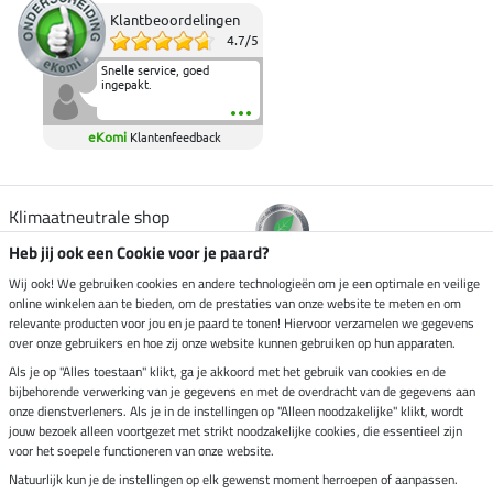
Klantbeoordelingen
4.7
/
5
Snelle service, goed
ingepakt.
eKomi
Klantenfeedback
Klimaatneutrale shop
Heb jij ook een Cookie voor je paard?
Verzending per
Wij ook! We gebruiken cookies en andere technologieën om je een optimale en veilige
online winkelen aan te bieden, om de prestaties van onze website te meten en om
relevante producten voor jou en je paard te tonen! Hiervoor verzamelen we gegevens
over onze gebruikers en hoe zij onze website kunnen gebruiken op hun apparaten.
Veilig betalen met
Als je op "Alles toestaan" klikt, ga je akkoord met het gebruik van cookies en de
bijbehorende verwerking van je gegevens en met de overdracht van de gegevens aan
onze dienstverleners. Als je in de instellingen op "Alleen noodzakelijke" klikt, wordt
jouw bezoek alleen voortgezet met strikt noodzakelijke cookies, die essentieel zijn
voor het soepele functioneren van onze website.
Impressum
Natuurlijk kun je de instellingen op elk gewenst moment herroepen of aanpassen.