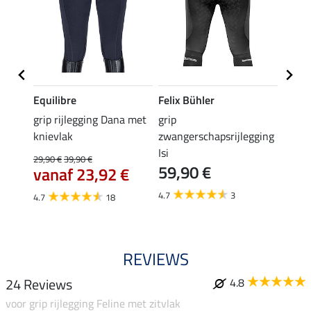
Equilibre
Felix Bühler
Equil
k
grip rijlegging Dana met
grip
rijbr
knievlak
zwangerschapsrijlegging
zitvla
Isi
29,90 €
39,90 €
22,45 
59,90 €
vanaf 23,92 €
van
4.7
3
4.7
18
4.7
REVIEWS
24 Reviews
4.8
voor grip rijlegging Feline met zitvlak