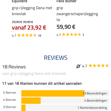
Equilibre
Felix Bühler
Equil
k
grip rijlegging Dana met
grip
rijbr
knievlak
zwangerschapsrijlegging
zitvla
Isi
29,90 €
39,90 €
22,45 
59,90 €
vanaf 23,92 €
van
4.7
3
4.7
18
4.7
REVIEWS
18 Reviews
4.7
voor grip rijlegging Dana met knievlak
17 van 18 Klanten kunnen dit artikel aanraden
5 Sterren
13 Beoordelingen
4 Sterren
4 Beoordelingen
3 Sterren
1 Klantenbeoordeling