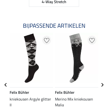
4-Way Stretch
BIJPASSENDE ARTIKELEN
NI
Felix Bühler
Felix Bühler
Feli
kniekousen Argyle glitter
Merino Mix kniekousen
Perf
II
Malia
long