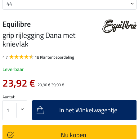
Equilibre
grip rijlegging Dana met
knievlak
4.7
18 Klantenbeoordeling
Leverbaar
23,92 €
29,90 €
39,90 €
Aantal:
In het Winkelwagentje
Nu kopen