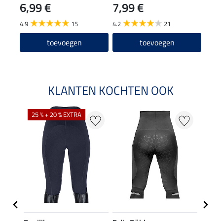
6,99 €
7,99 €
24
4.9
15
4.2
21
4.6
toevoegen
toevoegen
KLANTEN KOCHTEN OOK
25 % + 20 % EXTRA
50 %