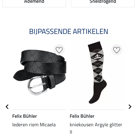
Ademend
Sneldrogend
BIJPASSENDE ARTIKELEN
Felix Bühler
Felix Bühler
Feli
lederen riem Micaela
kniekousen Argyle glitter
polo
II