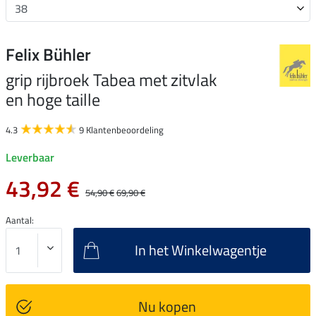
Felix Bühler
grip rijbroek Tabea met zitvlak
en hoge taille
4.3
9 Klantenbeoordeling
Leverbaar
43,92 €
54,90 €
69,90 €
Aantal:
In het Winkelwagentje
Nu kopen