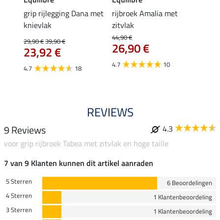
Cycle
grip rijlegging Dana met
rijbroek Amalia met
grip
knievlak
zitvlak
zwang
Isi
44,90 €
29,90 €
39,90 €
26,90 €
59,
23,92 €
4.7
10
4.7
4.7
18
REVIEWS
9 Reviews
4.3
voor grip rijbroek Tabea met zitvlak en hoge taille
7 van 9 Klanten kunnen dit artikel aanraden
5 Sterren
6 Beoordelingen
4 Sterren
1 Klantenbeoordeling
3 Sterren
1 Klantenbeoordeling