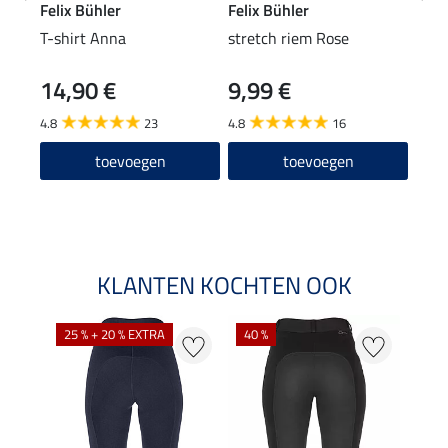
Felix Bühler
Felix Bühler
Feli
T-shirt Anna
stretch riem Rose
knie
14,90 €
9,99 €
5,49 
4,3
4.8
23
4.8
16
4.7
toevoegen
toevoegen
KLANTEN KOCHTEN OOK
25 % + 20 % EXTRA
40 %