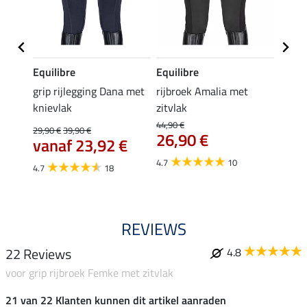
Equilibre
Equilibre
Felix
k
grip rijlegging Dana met
rijbroek Amalia met
grip
knievlak
zitvlak
zwang
Isi
44,90 €
29,90 €
39,90 €
26,90 €
59,
vanaf 23,92 €
4.7
10
4.7
4.7
18
REVIEWS
22 Reviews
4.8
voor grip rijbroek Femke met zitvlak
21 van 22 Klanten kunnen dit artikel aanraden