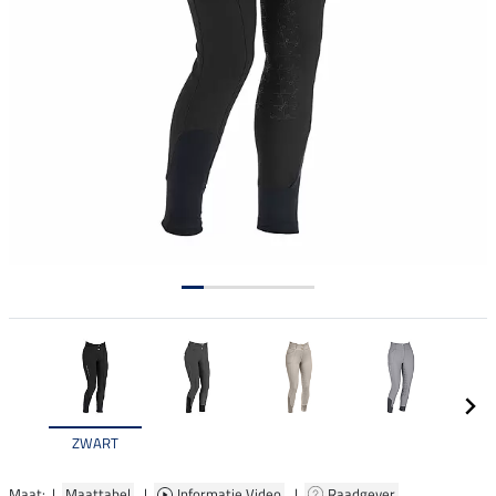
ZWART
Maat: |
Maattabel
|
Informatie Video
|
Raadgever