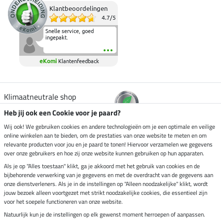
Klantbeoordelingen
4.7
/
5
Snelle service, goed
ingepakt.
eKomi
Klantenfeedback
Klimaatneutrale shop
Heb jij ook een Cookie voor je paard?
Verzending per
Wij ook! We gebruiken cookies en andere technologieën om je een optimale en veilige
online winkelen aan te bieden, om de prestaties van onze website te meten en om
relevante producten voor jou en je paard te tonen! Hiervoor verzamelen we gegevens
over onze gebruikers en hoe zij onze website kunnen gebruiken op hun apparaten.
Veilig betalen met
Als je op "Alles toestaan" klikt, ga je akkoord met het gebruik van cookies en de
bijbehorende verwerking van je gegevens en met de overdracht van de gegevens aan
onze dienstverleners. Als je in de instellingen op "Alleen noodzakelijke" klikt, wordt
jouw bezoek alleen voortgezet met strikt noodzakelijke cookies, die essentieel zijn
voor het soepele functioneren van onze website.
Impressum
Natuurlijk kun je de instellingen op elk gewenst moment herroepen of aanpassen.