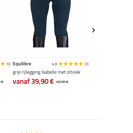
Equilibre
Felix Bühler
10
4.8
23
grip rijlegging Isabelle met zitvlak
thermo Pro rijbroek 
zitvlak
vanaf 39,90 €
 €
49,90 €
35,96 €
44,95 €
89