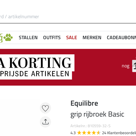
STALLEN
OUTFITS
SALE
MERKEN
CADEAUBON
nog
Equilibre
grip rijbroek Basic
Artikelnr.: 810559-32-S
4.3
24 Klantenbeoordel