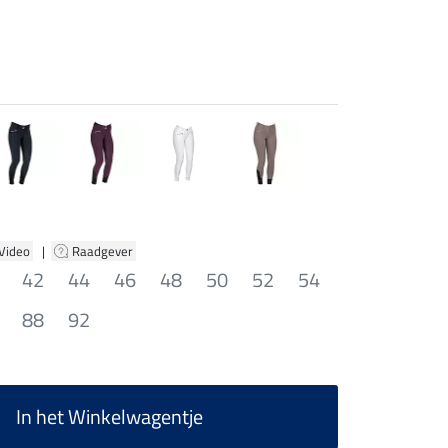
 Video
|
Raadgever
42
44
46
48
50
52
54
88
92
In het Winkelwagentje