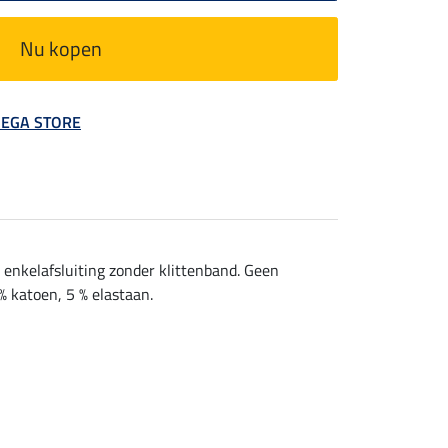
Nu kopen
 MEGA STORE
e enkelafsluiting zonder klittenband. Geen
% katoen, 5 % elastaan.