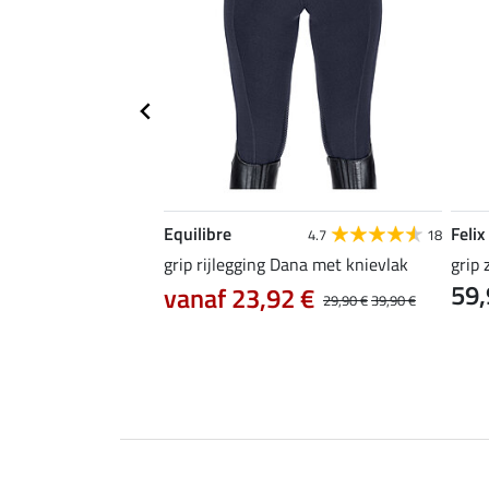
Equilibre
Felix
5.0
2
4.7
18
oek Juliette met
grip rijlegging Dana met knievlak
grip 
59,
vanaf 23,92 €
29,90 €
39,90 €
5 €
89,90 €