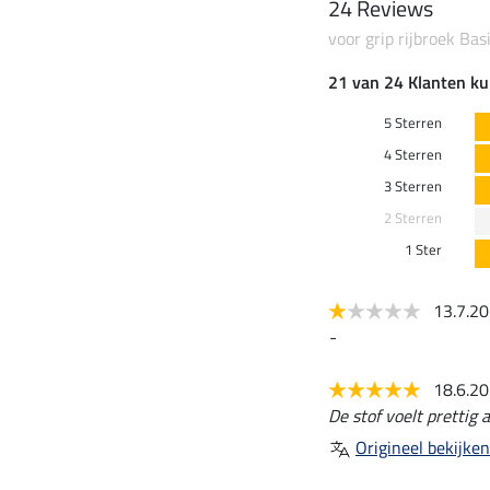
24 Reviews
voor grip rijbroek Bas
21 van 24 Klanten ku
5 Sterren
4 Sterren
3 Sterren
2 Sterren
1 Ster
13.7.2
-
18.6.2
De stof voelt prettig
Origineel bekijken