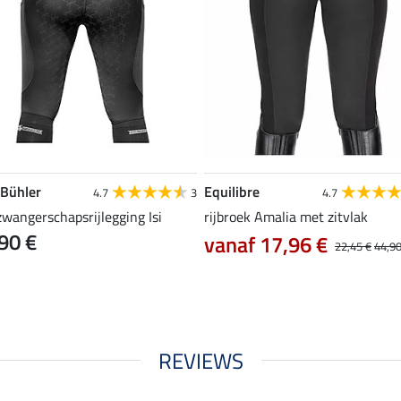
 Bühler
Equilibre
4.7
3
4.7
zwangerschapsrijlegging Isi
rijbroek Amalia met zitvlak
90 €
vanaf 17,96 €
22,45 €
44,90
REVIEWS