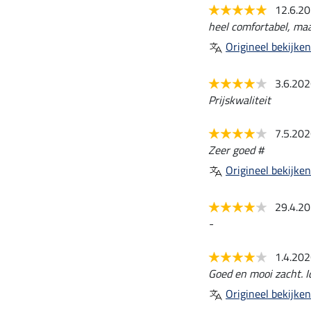
12.6.2
heel comfortabel, maa
Origineel bekijken
3.6.20
Prijskwaliteit
7.5.20
Zeer goed #
Origineel bekijken
29.4.2
-
1.4.20
Goed en mooi zacht. I
Origineel bekijken