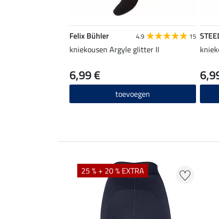
Felix Bühler
STEE
4.9
15
kniekousen Argyle glitter II
kniek
6,99 €
6,9
toevoegen
EXTRA
25 % + 20 % EXTRA