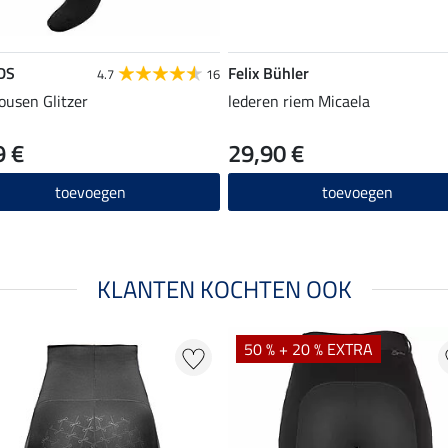
DS
Felix Bühler
4.7
16
ousen Glitzer
lederen riem Micaela
9 €
29,90 €
toevoegen
toevoegen
KLANTEN KOCHTEN OOK
50 % + 20 % EXTRA