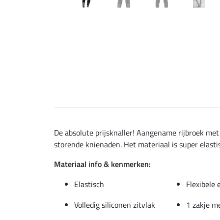
De absolute prijsknaller! Aangename rijbroek met s
storende knienaden. Het materiaal is super elastis
Materiaal info & kenmerken:
Elastisch
Flexibele 
Volledig siliconen zitvlak
1 zakje me