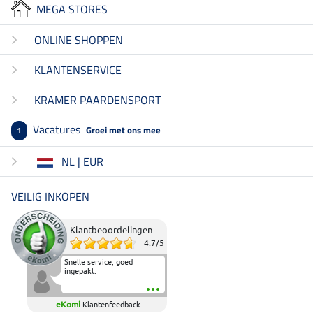
MEGA STORES
ONLINE SHOPPEN
KLANTENSERVICE
KRAMER PAARDENSPORT
Vacatures
Groei met ons mee
1
NL | EUR
VEILIG INKOPEN
Klantbeoordelingen
4.7
/
5
Snelle service, goed
ingepakt.
eKomi
Klantenfeedback