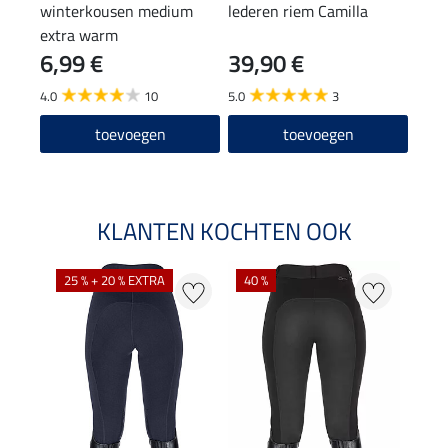
winterkousen medium
lederen riem Camilla
func
extra warm
Lara
6,99 €
39,90 €
24
4.0
10
5.0
3
4.9
toevoegen
toevoegen
KLANTEN KOCHTEN OOK
25 % + 20 % EXTRA
40 %