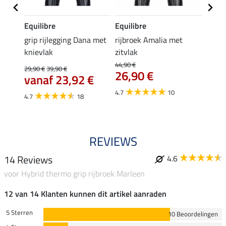
Equilibre
Equilibre
Felix
Cycle
grip rijlegging Dana met
rijbroek Amalia met
grip
knievlak
zitvlak
zwang
Isi
44,90 €
29,90 €
39,90 €
26,90 €
59,
vanaf 23,92 €
4.7
10
4.7
4.7
18
REVIEWS
14 Reviews
4.6
voor Hybrid thermo grip rijbroek Marleen
12 van 14 Klanten kunnen dit artikel aanraden
5 Sterren
10 Beoordelingen