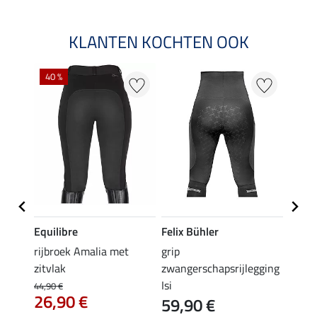
KLANTEN KOCHTEN OOK
40 %
20 %
Equilibre
Felix Bühler
Equil
rijbroek Amalia met
grip
grip r
zitvlak
zwangerschapsrijlegging
met z
Isi
€
44,90 €
49,90 
26,90 €
59,90 €
van