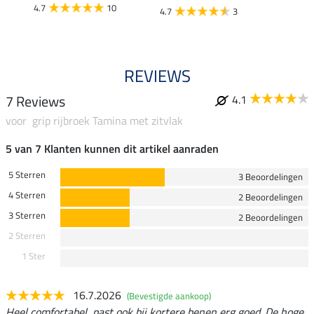
4.7
10
4.7
3
4.8
REVIEWS
7 Reviews
4.1
voor grip rijbroek Tamina met zitvlak
5 van 7 Klanten kunnen dit artikel aanraden
5 Sterren
3 Beoordelingen
4 Sterren
2 Beoordelingen
3 Sterren
2 Beoordelingen
2 Sterren
1 Ster
16.7.2026
(Bevestigde aankoop)
Heel comfortabel, past ook bij kortere benen erg goed. De hoge