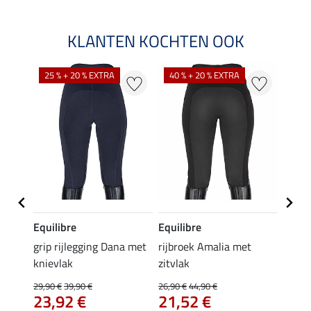
KLANTEN KOCHTEN OOK
25 % + 20 % EXTRA
40 % + 20 % EXTRA
20 %
Equilibre
Equilibre
Equil
Cycle
grip rijlegging Dana met
rijbroek Amalia met
grip r
knievlak
zitvlak
met z
29,90 €
39,90 €
26,90 €
44,90 €
49,90 
23,92 €
21,52 €
van