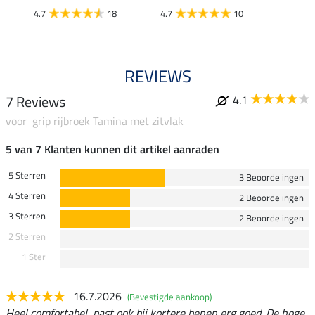
4.7
18
4.7
10
4.8
REVIEWS
7 Reviews
4.1
voor grip rijbroek Tamina met zitvlak
5 van 7 Klanten kunnen dit artikel aanraden
5 Sterren
3 Beoordelingen
4 Sterren
2 Beoordelingen
3 Sterren
2 Beoordelingen
2 Sterren
1 Ster
16.7.2026
(Bevestigde aankoop)
Heel comfortabel, past ook bij kortere benen erg goed. De hoge