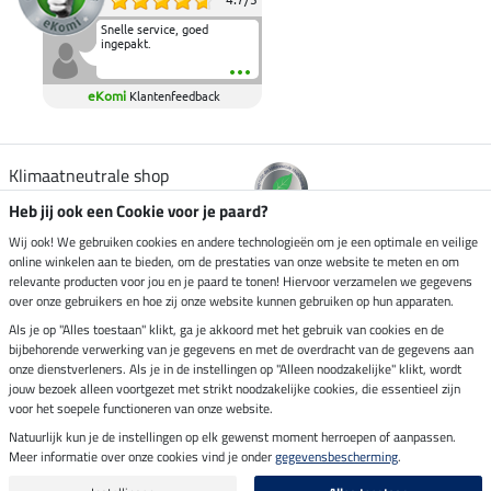
Snelle service, goed
ingepakt.
eKomi
Klantenfeedback
Klimaatneutrale shop
Heb jij ook een Cookie voor je paard?
Verzending per
Wij ook! We gebruiken cookies en andere technologieën om je een optimale en veilige
online winkelen aan te bieden, om de prestaties van onze website te meten en om
relevante producten voor jou en je paard te tonen! Hiervoor verzamelen we gegevens
over onze gebruikers en hoe zij onze website kunnen gebruiken op hun apparaten.
Veilig betalen met
Als je op "Alles toestaan" klikt, ga je akkoord met het gebruik van cookies en de
bijbehorende verwerking van je gegevens en met de overdracht van de gegevens aan
onze dienstverleners. Als je in de instellingen op "Alleen noodzakelijke" klikt, wordt
jouw bezoek alleen voortgezet met strikt noodzakelijke cookies, die essentieel zijn
voor het soepele functioneren van onze website.
Impressum
Natuurlijk kun je de instellingen op elk gewenst moment herroepen of aanpassen.
Meer informatie over onze cookies vind je onder
gegevensbescherming
.
Laatste update op 07.08.2026 om 14:39 uur