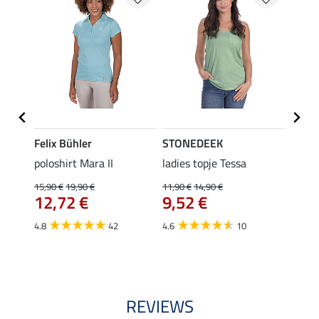
Felix Bühler
STONEDEEK
Felix
Klara
poloshirt Mara II
ladies topje Tessa
funct
uchon
wedstr
15,90 €
19,90 €
11,90 €
14,90 €
12,72 €
9,52 €
24,90 
€
van
4.8
42
4.6
10
4.4
REVIEWS