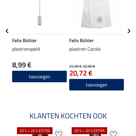
Felix Bühler
Felix Bühler
Feli
plastronspeld
plastron Carola
weds
8,99 €
24
25,90 €
32,90 €
20,72 €
5.0
toevoegen
toevoegen
KLANTEN KOCHTEN OOK
20 % + 20 % EXTRA
20 % + 20 % EXTRA
40 %