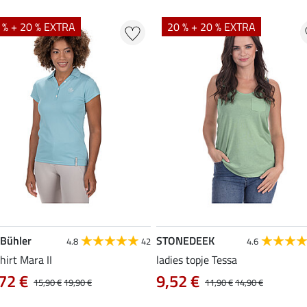
 % + 20 % EXTRA
20 % + 20 % EXTRA
 Bühler
STONEDEEK
4.8
42
4.6
hirt Mara II
ladies topje Tessa
72 €
9,52 €
15,90 €
19,90 €
11,90 €
14,90 €