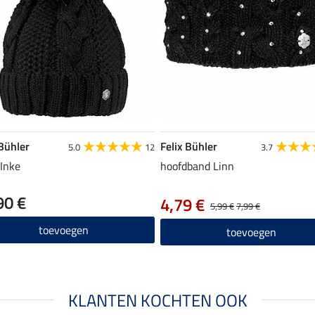
 Bühler
Felix Bühler
5.0
12
3.7
Inke
hoofdband Linn
90 €
4,79 €
5,99 €
7,99 €
toevoegen
toevoegen
KLANTEN KOCHTEN OOK