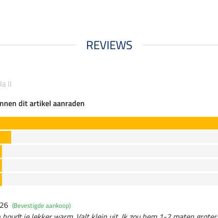
REVIEWS
a II
nnen dit artikel aanraden
026
(Bevestigde aankoop)
 houdt je lekker warm. Valt klein uit. Ik zou hem 1-2 maten groter 