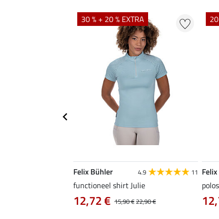
EXTRA
30 % + 20 % EXTRA
20
Felix Bühler
Felix
4.9
9
4.9
11
as Jule Life Cycle met
functioneel shirt Julie
polos
12,72 €
12,
15,90 €
22,90 €
0 €
69,90 €