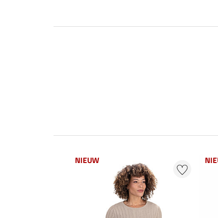
NIEUW
NI