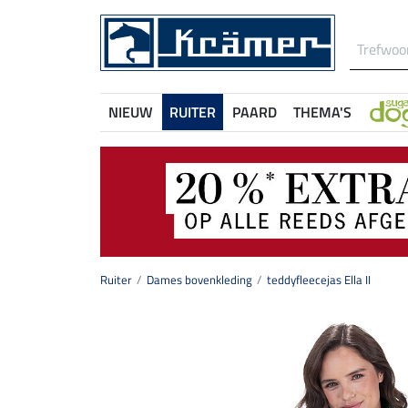
NIEUW
RUITER
PAARD
THEMA'S
Ruiter
Dames bovenkleding
teddyfleecejas Ella II