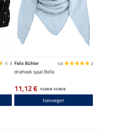
Felix Bühler
3
5.0
2
driehoek sjaal Bella
11,12 €
13,90 €
17,90 €
toevoegen