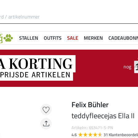
STALLEN
OUTFITS
SALE
MERKEN
CADEAUBON
nog
Felix Bühler
teddyfleecejas Ella II
Artikelnr.: 653471-S-PN
4.6
31 Klantenbeoordel