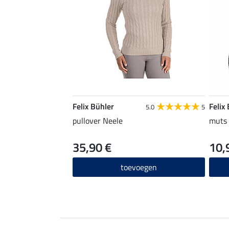
Felix Bühler
Felix
5.0
5
pullover Neele
muts 
35,90 €
10,
toevoegen