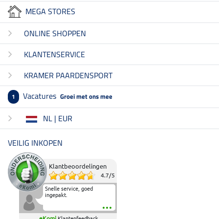
MEGA STORES
ONLINE SHOPPEN
KLANTENSERVICE
KRAMER PAARDENSPORT
Vacatures
Groei met ons mee
1
NL | EUR
VEILIG INKOPEN
Klantbeoordelingen
4.7
/
5
Snelle service, goed
ingepakt.
eKomi
Klantenfeedback