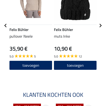
Felix Bühler
Felix Bühler
Feli
pullover Neele
muts Inke
hoof
35,90 €
10,90 €
5,99 
4,7
5.0
5
5.0
12
3.7
toevoegen
toevoegen
KLANTEN KOCHTEN OOK