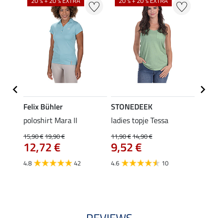
20 % + 20 % EXTRA
20 % + 20 % EXTRA
40 %
Felix Bühler
STONEDEEK
Felix
Klara
poloshirt Mara II
ladies topje Tessa
funct
uchon
wedstr
15,90 €
19,90 €
11,90 €
14,90 €
12,72 €
9,52 €
24,90 
€
van
4.8
42
4.6
10
4.4