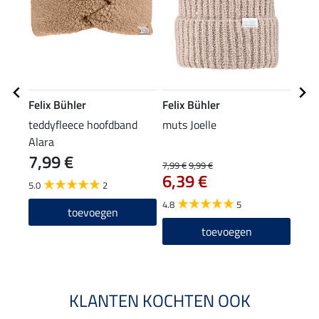
Felix Bühler
Felix Bühler
Feli
teddyfleece hoofdband
muts Joelle
XXL-
Alara
7,99 €
7,99 €
9,99 €
15,90
6,39 €
12
5.0
2
4.8
5
5.0
toevoegen
toevoegen
KLANTEN KOCHTEN OOK