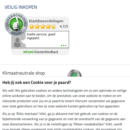
VEILIG INKOPEN
Klantbeoordelingen
4.7
/
5
Snelle service, goed
ingepakt.
eKomi
Klantenfeedback
Klimaatneutrale shop
Heb jij ook een Cookie voor je paard?
Verzending per
Wij ook! We gebruiken cookies en andere technologieën om je een optimale en veilige
online winkelen aan te bieden, om de prestaties van onze website te meten en om
relevante producten voor jou en je paard te tonen! Hiervoor verzamelen we gegevens
over onze gebruikers en hoe zij onze website kunnen gebruiken op hun apparaten.
Veilig betalen met
Als je op "Alles toestaan" klikt, ga je akkoord met het gebruik van cookies en de
bijbehorende verwerking van je gegevens en met de overdracht van de gegevens aan
onze dienstverleners. Als je in de instellingen op "Alleen noodzakelijke" klikt, wordt
jouw bezoek alleen voortgezet met strikt noodzakelijke cookies, die essentieel zijn