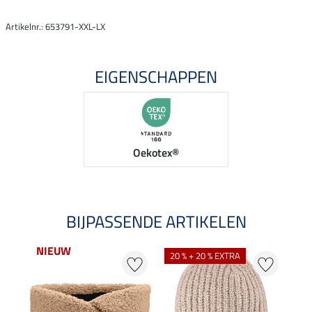
Artikelnr.: 653791-XXL-LX
EIGENSCHAPPEN
Oekotex®
BIJPASSENDE ARTIKELEN
NIEUW
20 % + 20 % EXTRA
20