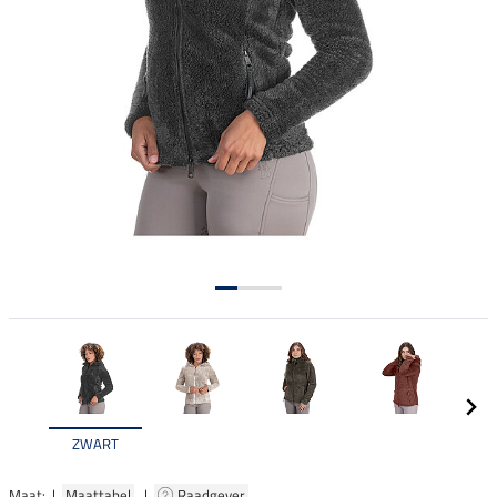
ZWART
Maat: |
Maattabel
|
Raadgever