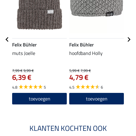
Felix Bühler
Felix Bühler
Feli
muts Joelle
hoofdband Holly
drie
7,99 €
9,99 €
5,99 €
7,99 €
13,90
6,39 €
4,79 €
11
4.8
5
4.5
6
5.0
toevoegen
toevoegen
KLANTEN KOCHTEN OOK