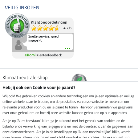
VEILIG INKOPEN
Klantbeoordelingen
4.7
/
5
Snelle service, goed
ingepakt.
eKomi
Klantenfeedback
Klimaatneutrale shop
Heb jij ook een Cookie voor je paard?
Verzending per
Wij ook! We gebruiken cookies en andere technologieën om je een optimale en veilige
online winkelen aan te bieden, om de prestaties van onze website te meten en om
relevante producten voor jou en je paard te tonen! Hiervoor verzamelen we gegevens
over onze gebruikers en hoe zij onze website kunnen gebruiken op hun apparaten.
Veilig betalen met
Als je op "Alles toestaan" klikt, ga je akkoord met het gebruik van cookies en de
bijbehorende verwerking van je gegevens en met de overdracht van de gegevens aan
onze dienstverleners. Als je in de instellingen op "Alleen noodzakelijke" klikt, wordt
jouw bezoek alleen voortgezet met strikt noodzakelijke cookies, die essentieel zijn