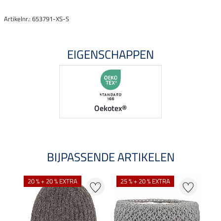
Artikelnr.: 653791-XS-S
EIGENSCHAPPEN
Oekotex®
BIJPASSENDE ARTIKELEN
20 % + 20 % EXTRA
25 % + 20 % EXTRA
22