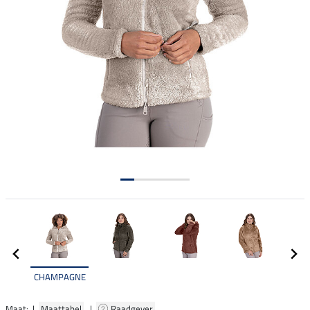
CHAMPAGNE
Maat: |
Maattabel
|
Raadgever