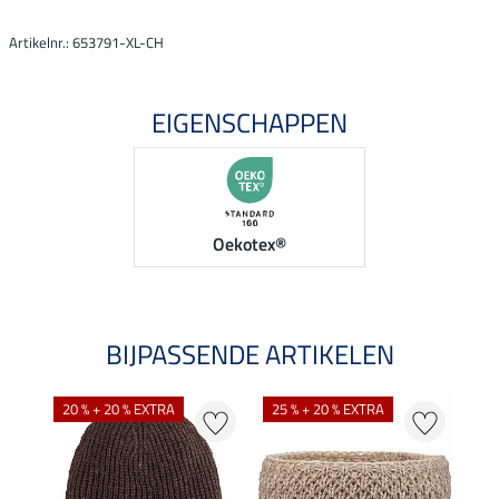
Artikelnr.: 653791-XL-CH
EIGENSCHAPPEN
Oekotex®
BIJPASSENDE ARTIKELEN
NI
20 % + 20 % EXTRA
25 % + 20 % EXTRA