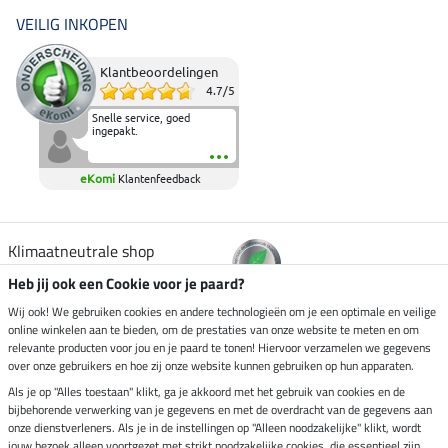
VEILIG INKOPEN
Klantbeoordelingen
4.7
/
5
Snelle service, goed
ingepakt.
eKomi
Klantenfeedback
Klimaatneutrale shop
Heb jij ook een Cookie voor je paard?
Verzending per
Wij ook! We gebruiken cookies en andere technologieën om je een optimale en veilige
online winkelen aan te bieden, om de prestaties van onze website te meten en om
relevante producten voor jou en je paard te tonen! Hiervoor verzamelen we gegevens
over onze gebruikers en hoe zij onze website kunnen gebruiken op hun apparaten.
Veilig betalen met
Als je op "Alles toestaan" klikt, ga je akkoord met het gebruik van cookies en de
bijbehorende verwerking van je gegevens en met de overdracht van de gegevens aan
onze dienstverleners. Als je in de instellingen op "Alleen noodzakelijke" klikt, wordt
jouw bezoek alleen voortgezet met strikt noodzakelijke cookies, die essentieel zijn