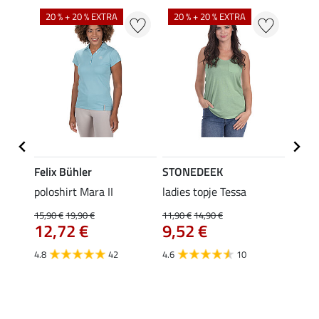
20 % + 20 % EXTRA
20 % + 20 % EXTRA
40 %
Felix Bühler
STONEDEEK
Felix
Klara
poloshirt Mara II
ladies topje Tessa
funct
uchon
wedstr
15,90 €
19,90 €
11,90 €
14,90 €
12,72 €
9,52 €
24,90 
€
van
4.8
42
4.6
10
4.4