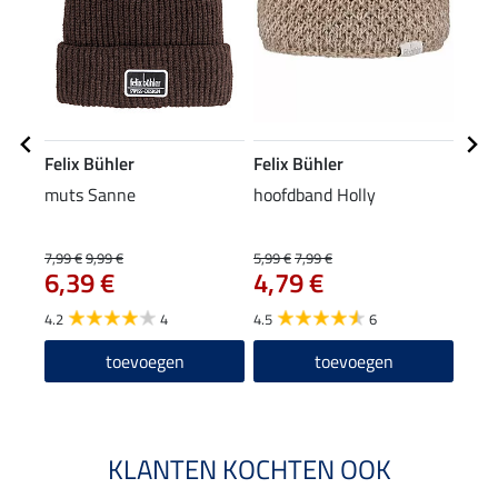
Felix Bühler
Felix Bühler
Feli
muts Sanne
hoofdband Holly
pull
27
7,99 €
9,99 €
5,99 €
7,99 €
6,39 €
4,79 €
4.9
4.2
4
4.5
6
toevoegen
toevoegen
KLANTEN KOCHTEN OOK