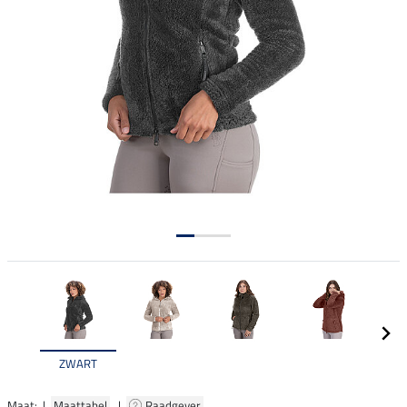
ZWART
Maat: |
Maattabel
|
Raadgever