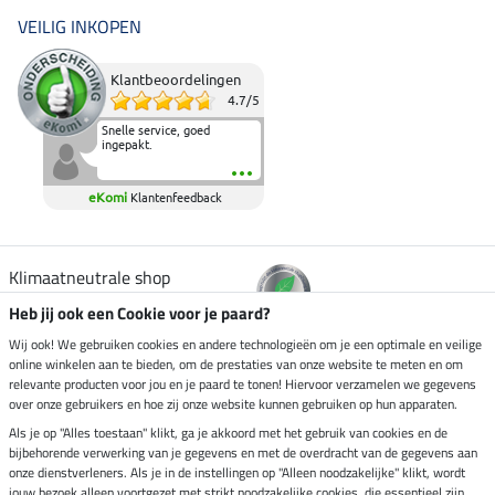
VEILIG INKOPEN
Klantbeoordelingen
4.7
/
5
Snelle service, goed
ingepakt.
eKomi
Klantenfeedback
Klimaatneutrale shop
Heb jij ook een Cookie voor je paard?
Verzending per
Wij ook! We gebruiken cookies en andere technologieën om je een optimale en veilige
online winkelen aan te bieden, om de prestaties van onze website te meten en om
relevante producten voor jou en je paard te tonen! Hiervoor verzamelen we gegevens
over onze gebruikers en hoe zij onze website kunnen gebruiken op hun apparaten.
Veilig betalen met
Als je op "Alles toestaan" klikt, ga je akkoord met het gebruik van cookies en de
bijbehorende verwerking van je gegevens en met de overdracht van de gegevens aan
onze dienstverleners. Als je in de instellingen op "Alleen noodzakelijke" klikt, wordt
jouw bezoek alleen voortgezet met strikt noodzakelijke cookies, die essentieel zijn