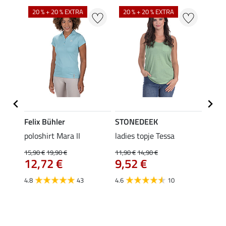
20 % + 20 % EXTRA
20 % + 20 % EXTRA
40 %
Felix Bühler
STONEDEEK
Felix
poloshirt Mara II
ladies topje Tessa
funct
wedstr
15,90 €
19,90 €
11,90 €
14,90 €
12,72 €
9,52 €
24,90 
€
van
4.8
43
4.6
10
4.4