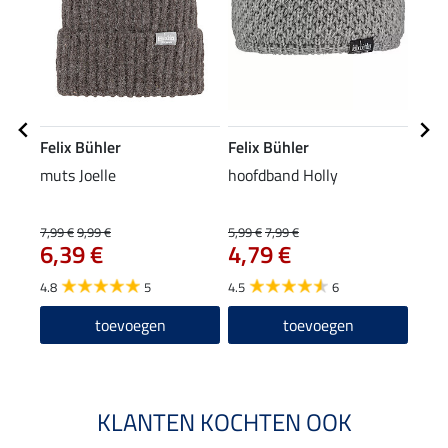
Felix Bühler
Felix Bühler
Feli
muts Joelle
hoofdband Holly
drie
7,99 €
9,99 €
5,99 €
7,99 €
13,90
6,39 €
4,79 €
11
4.8
5
4.5
6
5.0
toevoegen
toevoegen
KLANTEN KOCHTEN OOK