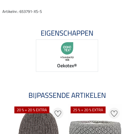
Artikelnr.: 653791-XS-S
EIGENSCHAPPEN
Oekotex®
BIJPASSENDE ARTIKELEN
20 % + 20 % EXTRA
25 % + 20 % EXTRA
22