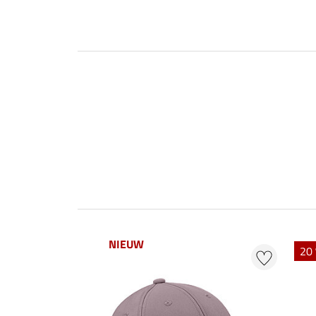
NIEUW
20 