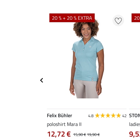
20 % + 20 % EXTRA
20
Felix Bühler
STO
4.9
15
4.8
42
as Klara Life Cycle
poloshirt Mara II
ladie
12,72 €
9,5
15,90 €
19,90 €