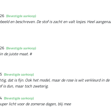
026
(Bevestigde aankoop)
ebeeld en beschreven. De stof is zacht en valt losjes. Heel aangen
026
(Bevestigde aankoop)
in de juiste maat. #
25
(Bevestigde aankoop)
chtig, dat is fijn. Ook het model, maar de rose is wit verkleurd in d
of is dun, maar toch zweterig.
24
(Bevestigde aankoop)
super licht voor de zomerse dagen, blij mee