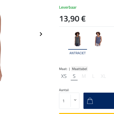
Leverbaar
13,90 €
ANTRACIET
Maat: |
Maattabel
XS
S
M
L
XL
Aantal: