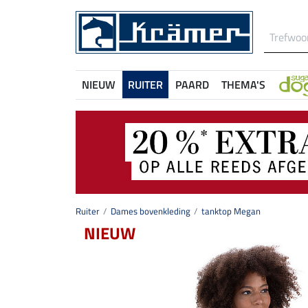
NIEUW
RUITER
PAARD
THEMA'S
Ruiter
Dames bovenkleding
tanktop Megan
NIEUW