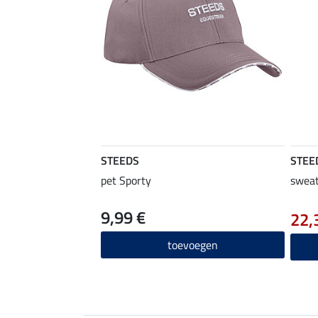
STEEDS
STEE
pet Sporty
sweat
9,99 €
22,
toevoegen