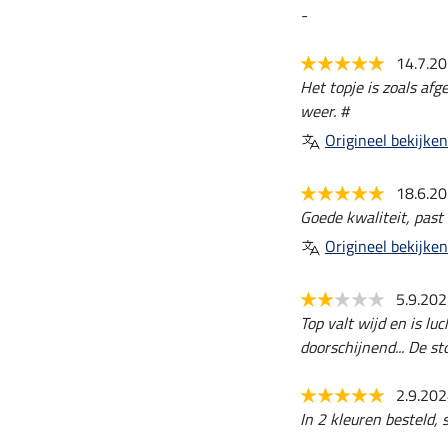
-
14.7.2
Het topje is zoals afg
weer. #
Origineel bekijken
18.6.2
Goede kwaliteit, past 
Origineel bekijken
5.9.20
Top valt wijd en is lu
doorschijnend... De st
2.9.20
In 2 kleuren besteld, 