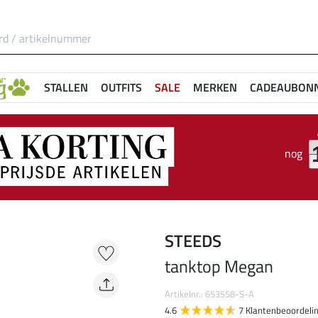
STALLEN
OUTFITS
SALE
MERKEN
CADEAUBON
nog
STEEDS
tanktop Megan
Artikelnr.: 653558-S-A
4.6
7 Klantenbeoordeli