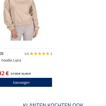
DS
5.0
2
 hoodie Liara
32 €
27,90 €
34,90 €
toevoegen
KLANTEN KOCHTEN OOK