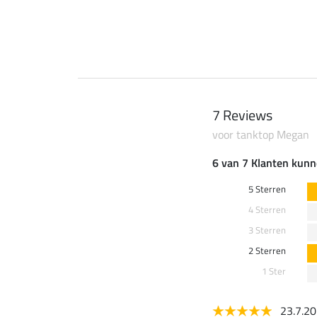
0 €
59,90 €
7 Reviews
voor tanktop Megan
6 van 7 Klanten kunn
5 Sterren
4 Sterren
3 Sterren
2 Sterren
1 Ster
23.7.2