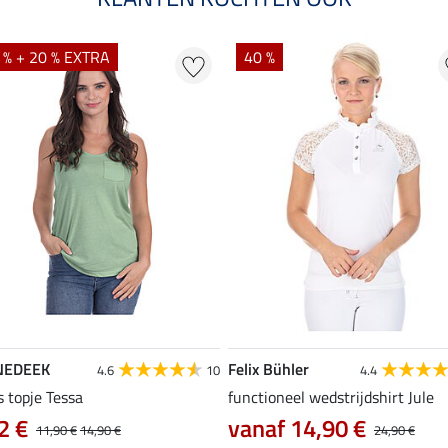
 % + 20 % EXTRA
40 %
NEDEEK
Felix Bühler
4.6
10
4.4
s topje Tessa
functioneel wedstrijdshirt Jule
2 €
vanaf 14,90 €
11,90 €
14,90 €
24,90 €