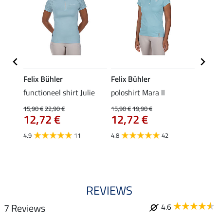
Felix Bühler
Felix Bühler
STON
Jule
functioneel shirt Julie
poloshirt Mara II
ladies
uchon
15,90 €
22,90 €
15,90 €
19,90 €
11,90 
12,72 €
12,72 €
9,5
4.9
11
4.8
42
4.6
REVIEWS
7 Reviews
4.6