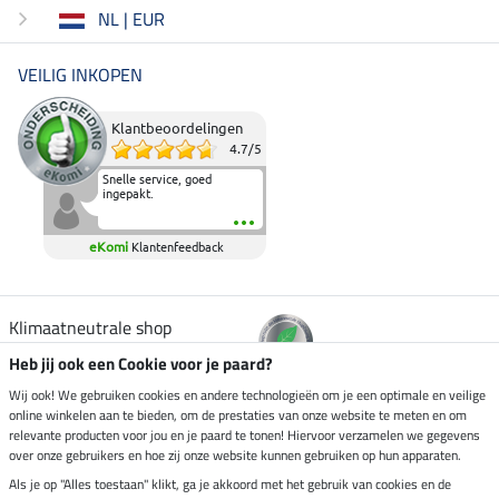
NL | EUR
VEILIG INKOPEN
Klantbeoordelingen
4.7
/
5
Snelle service, goed
ingepakt.
eKomi
Klantenfeedback
Klimaatneutrale shop
Heb jij ook een Cookie voor je paard?
Verzending per
Wij ook! We gebruiken cookies en andere technologieën om je een optimale en veilige
online winkelen aan te bieden, om de prestaties van onze website te meten en om
relevante producten voor jou en je paard te tonen! Hiervoor verzamelen we gegevens
over onze gebruikers en hoe zij onze website kunnen gebruiken op hun apparaten.
Veilig betalen met
Als je op "Alles toestaan" klikt, ga je akkoord met het gebruik van cookies en de