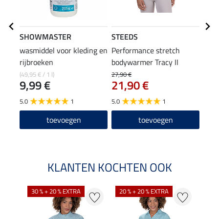
SHOWMASTER
STEEDS
STE
wasmiddel voor kleding en
Performance stretch
T-sh
rijbroeken
bodywarmer Tracy II
14
(49,95 € / 1 l)
27,90 €
9,99 €
21,90 €
4.6
5.0
1
5.0
1
toevoegen
toevoegen
KLANTEN KOCHTEN OOK
30 % + 20 % EXTRA
20 % + 20 % EXTRA
20 %