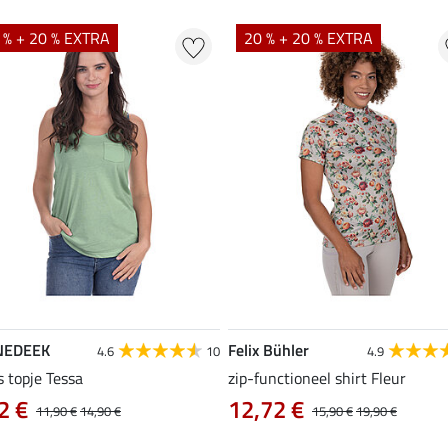
 % + 20 % EXTRA
20 % + 20 % EXTRA
NEDEEK
Felix Bühler
4.6
10
4.9
s topje Tessa
zip-functioneel shirt Fleur
2 €
12,72 €
11,90 €
14,90 €
15,90 €
19,90 €