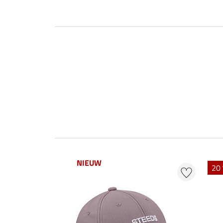
NIEUW
20 