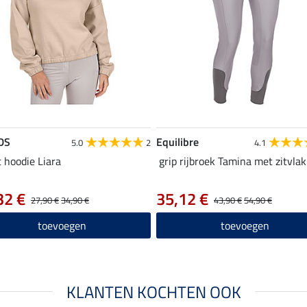
DS
Equilibre
5.0
2
4.1
 hoodie Liara
grip rijbroek Tamina met zitvlak
32 €
35,12 €
27,90 €
34,90 €
43,90 €
54,90 €
toevoegen
toevoegen
KLANTEN KOCHTEN OOK