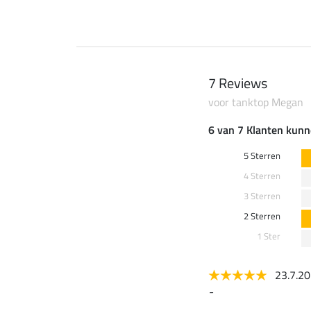
7 Reviews
voor tanktop Megan
6 van 7 Klanten kunn
5 Sterren
4 Sterren
3 Sterren
2 Sterren
1 Ster
23.7.2
-