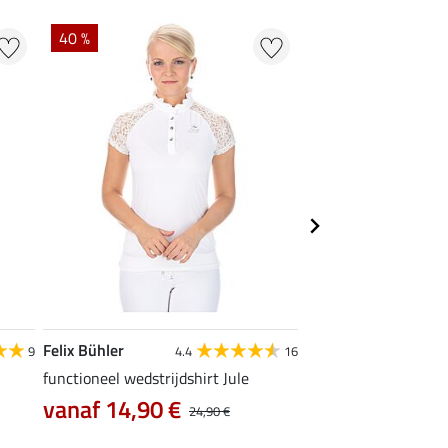
40 %
22 %
Felix Bühler
STEEDS
9
4.4
16
functioneel wedstrijdshirt Jule
functionele zipshirt 
vanaf 14,90 €
vanaf 17,90 €
24,90 €