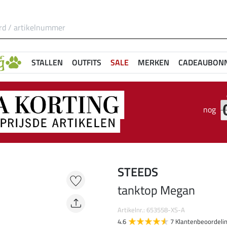
STALLEN
OUTFITS
SALE
MERKEN
CADEAUBON
nog
STEEDS
tanktop Megan
Artikelnr.: 653558-XS-A
4.6
7 Klantenbeoordeli