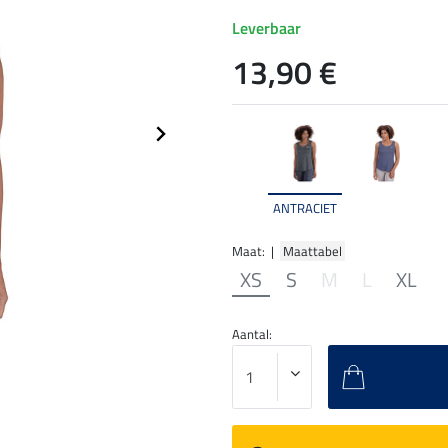
Leverbaar
13,90 €
ANTRACIET
Maat: |
Maattabel
XS
S
M
L
XL
Aantal: