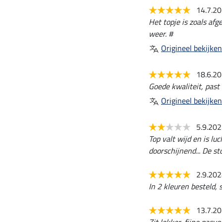
14.7.2
Het topje is zoals afg
weer. #
Origineel bekijken
18.6.2
Goede kwaliteit, past 
Origineel bekijken
5.9.20
Top valt wijd en is lu
doorschijnend... De st
2.9.20
In 2 kleuren besteld, 
13.7.2