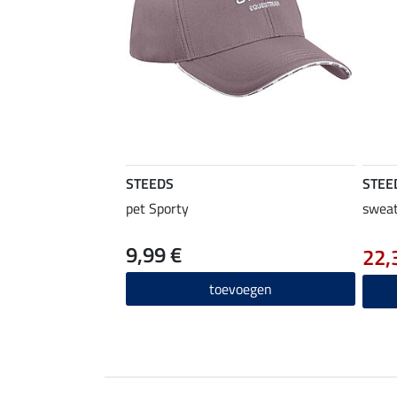
STEEDS
STEE
pet Sporty
sweat
9,99 €
22,
toevoegen