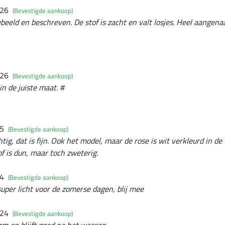
026
(Bevestigde aankoop)
ebeeld en beschreven. De stof is zacht en valt losjes. Heel aangen
026
(Bevestigde aankoop)
in de juiste maat. #
25
(Bevestigde aankoop)
chtig, dat is fijn. Ook het model, maar de rose is wit verkleurd in d
of is dun, maar toch zweterig.
24
(Bevestigde aankoop)
super licht voor de zomerse dagen, blij mee
024
(Bevestigde aankoop)