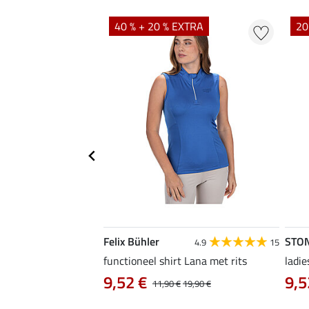
40 % + 20 % EXTRA
20
Felix Bühler
STO
4.8
4
4.9
15
irt Eliana
functioneel shirt Lana met rits
ladie
0 €
9,52 €
9,5
22,90 €
11,90 €
19,90 €