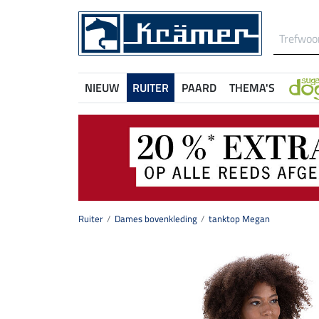
NIEUW
RUITER
PAARD
THEMA'S
Ruiter
Dames bovenkleding
tanktop Megan