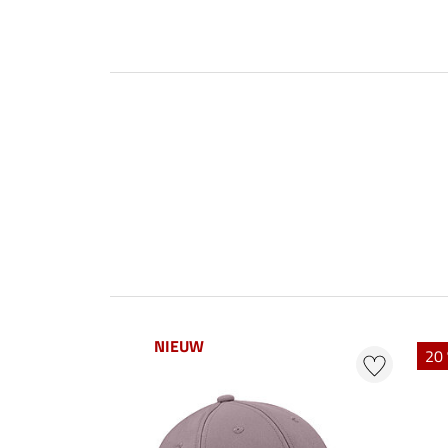
NIEUW
20 