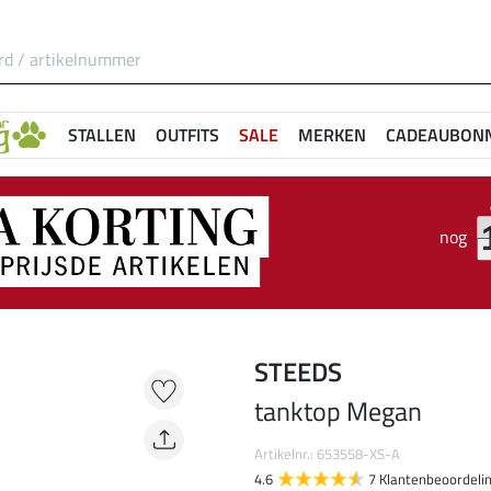
STALLEN
OUTFITS
SALE
MERKEN
CADEAUBON
nog
STEEDS
tanktop Megan
Artikelnr.: 653558-XS-A
4.6
7 Klantenbeoordeli