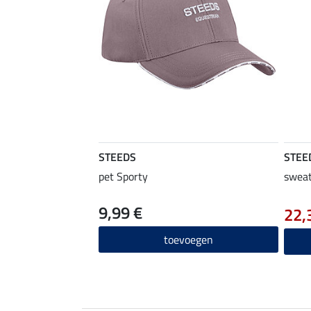
STEEDS
STEE
pet Sporty
sweat
9,99 €
22,
toevoegen