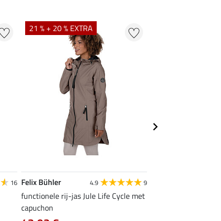
21 % + 20 % EXTRA
20 % + 20 % EXTR
Felix Bühler
Felix Bühler
16
4.9
9
4
functionele rij-jas Jule Life Cycle met
functioneel T-shirt N
capuchon
9,52 €
11,90 €
14,9