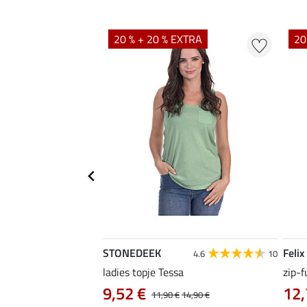
EXTRA
20 % + 20 % EXTRA
20
STONEDEEK
Felix
4.7
22
4.6
10
irt Nela
ladies topje Tessa
zip-f
9,52 €
12,
14,90 €
11,90 €
14,90 €