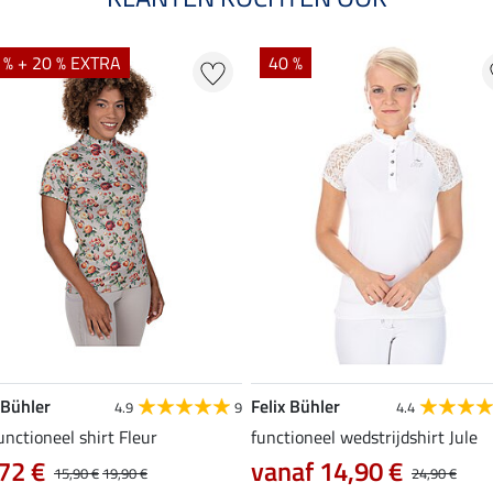
 % + 20 % EXTRA
40 %
 Bühler
Felix Bühler
4.9
9
4.4
unctioneel shirt Fleur
functioneel wedstrijdshirt Jule
72 €
vanaf 14,90 €
15,90 €
19,90 €
24,90 €