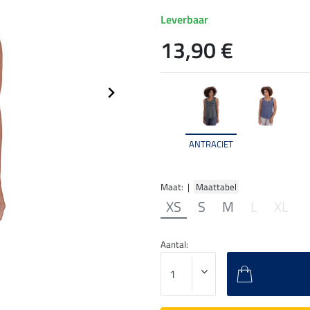
Leverbaar
13,90 €
ANTRACIET
Maat: |
Maattabel
XS
S
M
L
XL
Aantal: