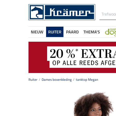
NIEUW
RUITER
PAARD
THEMA'S
Ruiter
Dames bovenkleding
tanktop Megan