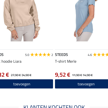
DS
STEEDS
5.0
2
4.6
 hoodie Liara
T-shirt Merle
32 €
9,52 €
27,90 €
34,90 €
11,90 €
14,90 €
toevoegen
toevoegen
KLANTEN KOCHTEN OOK