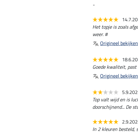
-
14.7.2
Het topje is zoals afg
weer. #
Origineel bekijken
18.6.2
Goede kwaliteit, past 
Origineel bekijken
5.9.20
Top valt wijd en is lu
doorschijnend... De st
2.9.20
In 2 kleuren besteld, 