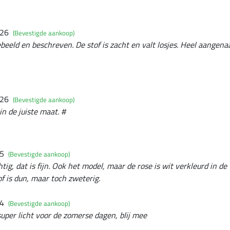
026
(Bevestigde aankoop)
ebeeld en beschreven. De stof is zacht en valt losjes. Heel aangen
026
(Bevestigde aankoop)
in de juiste maat. #
25
(Bevestigde aankoop)
chtig, dat is fijn. Ook het model, maar de rose is wit verkleurd in d
of is dun, maar toch zweterig.
24
(Bevestigde aankoop)
super licht voor de zomerse dagen, blij mee