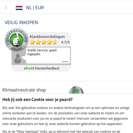
NL | EUR
VEILIG INKOPEN
Klantbeoordelingen
4.7
/
5
Snelle service, goed
ingepakt.
eKomi
Klantenfeedback
Klimaatneutrale shop
Heb jij ook een Cookie voor je paard?
Verzending per
Wij ook! We gebruiken cookies en andere technologieën om je een optimale en veilige
online winkelen aan te bieden, om de prestaties van onze website te meten en om
relevante producten voor jou en je paard te tonen! Hiervoor verzamelen we gegevens
over onze gebruikers en hoe zij onze website kunnen gebruiken op hun apparaten.
Veilig betalen met
Als je op "Alles toestaan" klikt, ga je akkoord met het gebruik van cookies en de