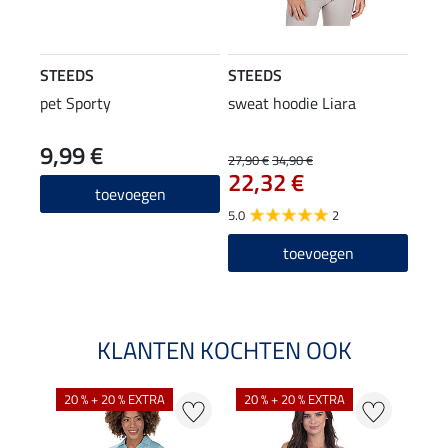
STEEDS
STEEDS
pet Sporty
sweat hoodie Liara
9,99 €
27,90 €
34,90 €
22,32 €
toevoegen
5.0
2
toevoegen
KLANTEN KOCHTEN OOK
20 % + 20 % EXTRA
20 % + 20 % EXTRA
40 %