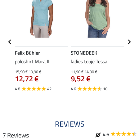
Felix Bühler
STONEDEEK
Felix
Klara
poloshirt Mara II
ladies topje Tessa
funct
uchon
wedstr
15,90 €
19,90 €
11,90 €
14,90 €
12,72 €
9,52 €
24,90 
€
van
4.8
42
4.6
10
4.4
REVIEWS
7 Reviews
4.6