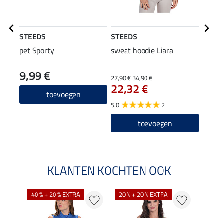
STEEDS
STEEDS
Equi
pet Sporty
sweat hoodie Liara
grip
zitv
9,99 €
27,90 €
34,90 €
43,90
22,32 €
35
toevoegen
5.0
2
4.1
toevoegen
KLANTEN KOCHTEN OOK
40 % + 20 % EXTRA
20 % + 20 % EXTRA
20 %