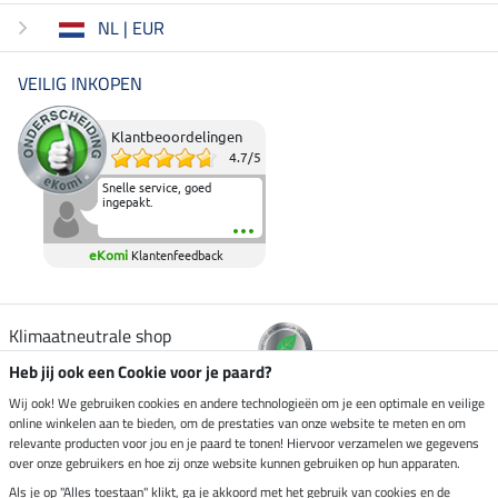
NL | EUR
VEILIG INKOPEN
Klantbeoordelingen
4.7
/
5
Snelle service, goed
ingepakt.
eKomi
Klantenfeedback
Klimaatneutrale shop
Heb jij ook een Cookie voor je paard?
Verzending per
Wij ook! We gebruiken cookies en andere technologieën om je een optimale en veilige
online winkelen aan te bieden, om de prestaties van onze website te meten en om
relevante producten voor jou en je paard te tonen! Hiervoor verzamelen we gegevens
over onze gebruikers en hoe zij onze website kunnen gebruiken op hun apparaten.
Veilig betalen met
Als je op "Alles toestaan" klikt, ga je akkoord met het gebruik van cookies en de