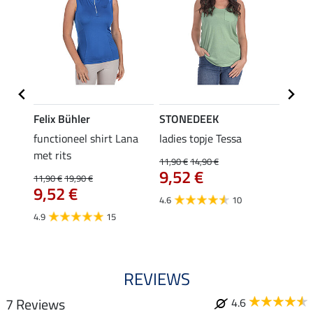
Felix Bühler
STONEDEEK
Felix
functioneel shirt Lana
ladies topje Tessa
zip-fu
met rits
Fleur
11,90 €
14,90 €
9,52 €
11,90 €
19,90 €
15,90 
€
9,52 €
12,
4.6
10
4.9
15
4.9
REVIEWS
7 Reviews
4.6