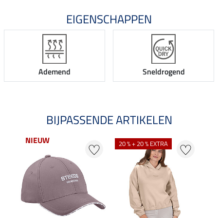
EIGENSCHAPPEN
Ademend
Sneldrogend
BIJPASSENDE ARTIKELEN
NIEUW
20 % + 20 % EXTRA
20