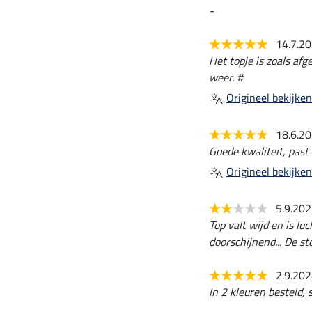
-
14.7.2
Het topje is zoals afg
weer. #
Origineel bekijken
18.6.2
Goede kwaliteit, past 
Origineel bekijken
5.9.20
Top valt wijd en is lu
doorschijnend... De st
2.9.20
In 2 kleuren besteld, 