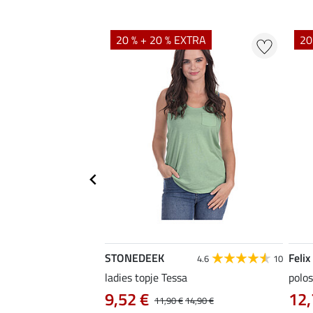
20 % + 20 % EXTRA
20
STONEDEEK
Felix
4.9
15
4.6
10
as Klara Life Cycle
ladies topje Tessa
polos
9,52 €
12,
11,90 €
14,90 €