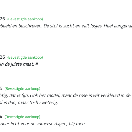
026
(Bevestigde aankoop)
ebeeld en beschreven. De stof is zacht en valt losjes. Heel aangen
026
(Bevestigde aankoop)
in de juiste maat. #
25
(Bevestigde aankoop)
chtig, dat is fijn. Ook het model, maar de rose is wit verkleurd in d
of is dun, maar toch zweterig.
24
(Bevestigde aankoop)
super licht voor de zomerse dagen, blij mee