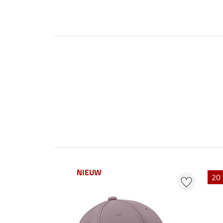
NIEUW
20 