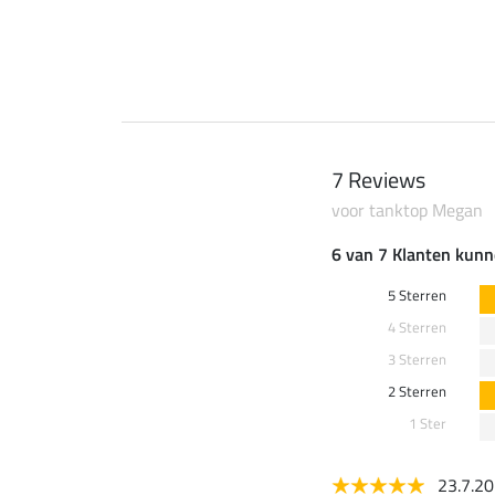
0 €
59,90 €
7 Reviews
voor tanktop Megan
6 van 7 Klanten kunn
5 Sterren
4 Sterren
3 Sterren
2 Sterren
1 Ster
23.7.2