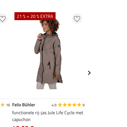
21 % + 20 % EXTRA
20 %
Felix Bühler
Felix Bühler
16
4.9
9
4
functionele rij-jas Jule Life Cycle met
functionele rij-jas Kl
capuchon
met capuchon