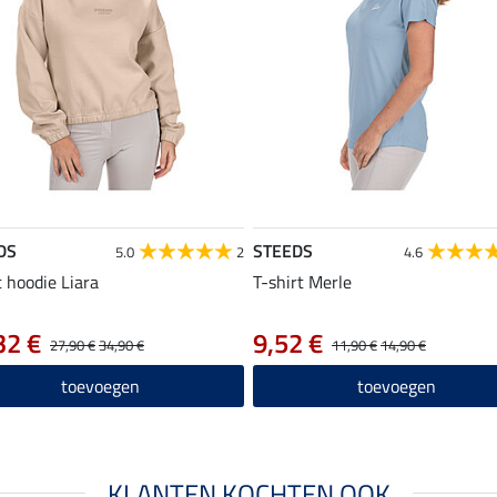
DS
STEEDS
5.0
2
4.6
 hoodie Liara
T-shirt Merle
32 €
9,52 €
27,90 €
34,90 €
11,90 €
14,90 €
toevoegen
toevoegen
KLANTEN KOCHTEN OOK