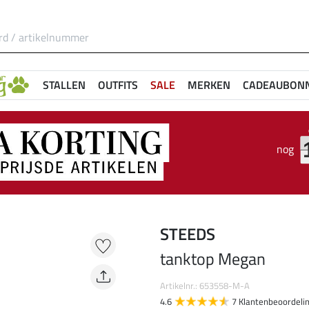
STALLEN
OUTFITS
SALE
MERKEN
CADEAUBON
nog
STEEDS
tanktop Megan
Artikelnr.: 653558-M-A
4.6
7 Klantenbeoordeli