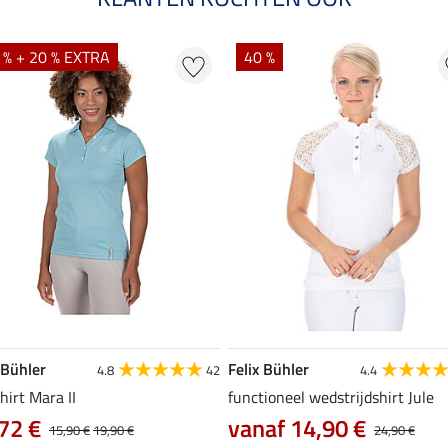
 % + 20 % EXTRA
40 %
 Bühler
Felix Bühler
4.8
42
4.4
hirt Mara II
functioneel wedstrijdshirt Jule
72 €
vanaf 14,90 €
15,90 €
19,90 €
24,90 €