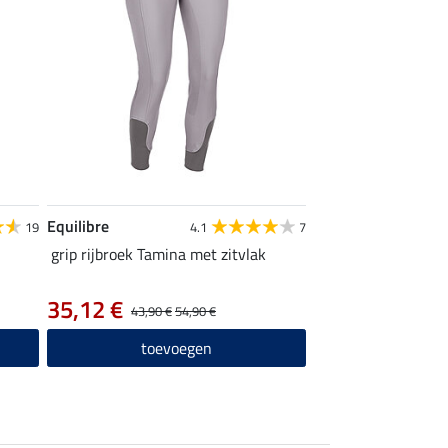
Equilibre
19
4.1
7
grip rijbroek Tamina met zitvlak
35,12 €
43,90 €
54,90 €
toevoegen