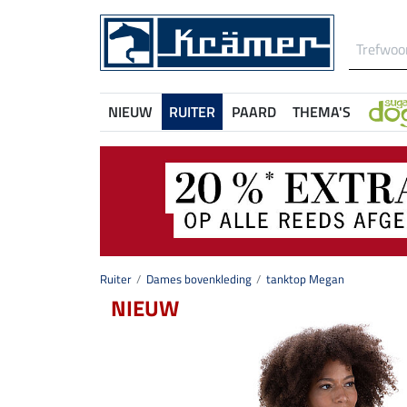
NIEUW
RUITER
PAARD
THEMA'S
Ruiter
Dames bovenkleding
tanktop Megan
NIEUW