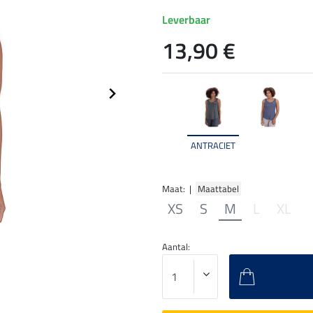
Leverbaar
13,90 €
ANTRACIET
Maat: |
Maattabel
XS
S
M
L
XL
Aantal: