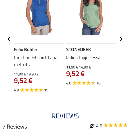
Felix Bühler
STONEDEEK
Felix
functioneel shirt Lana
ladies topje Tessa
zip-fu
met rits
Fleur
11,90 €
14,90 €
9,52 €
11,90 €
19,90 €
15,90 
9,52 €
12,
4.6
10
4.9
15
4.9
REVIEWS
7 Reviews
4.6