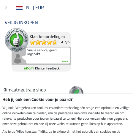
NL | EUR
VEILIG INKOPEN
Klantbeoordelingen
4.7
/
5
Snelle service, goed
ingepakt.
eKomi
Klantenfeedback
Klimaatneutrale shop
Heb jij ook een Cookie voor je paard?
Verzending per
Wij ook! We gebruiken cookies en andere technologieën om je een optimale en veilige
online winkelen aan te bieden, om de prestaties van onze website te meten en om
relevante producten voor jou en je paard te tonen! Hiervoor verzamelen we gegevens
over onze gebruikers en hoe zij onze website kunnen gebruiken op hun apparaten.
Veilig betalen met
Als je op "Alles toestaan" klikt, ga je akkoord met het gebruik van cookies en de