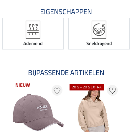
EIGENSCHAPPEN
Ademend
Sneldrogend
BIJPASSENDE ARTIKELEN
NIEUW
20 % + 20 % EXTRA
20