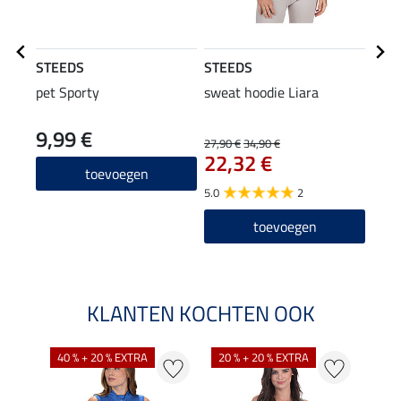
STEEDS
STEEDS
Equi
pet Sporty
sweat hoodie Liara
grip
zitv
9,99 €
27,90 €
34,90 €
43,90
22,32 €
35
toevoegen
5.0
2
4.1
toevoegen
KLANTEN KOCHTEN OOK
40 % + 20 % EXTRA
20 % + 20 % EXTRA
20 %