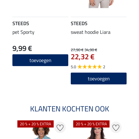
STEEDS
STEEDS
pet Sporty
sweat hoodie Liara
9,99 €
27,90 €
34,90 €
22,32 €
toevoegen
5.0
2
toevoegen
KLANTEN KOCHTEN OOK
20 % + 20 % EXTRA
20 % + 20 % EXTRA
40 %