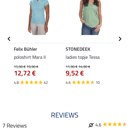
Felix Bühler
STONEDEEK
Felix
Klara
poloshirt Mara II
ladies topje Tessa
funct
uchon
wedstr
15,90 €
19,90 €
11,90 €
14,90 €
12,72 €
9,52 €
24,90 
€
van
4.8
42
4.6
10
4.4
REVIEWS
7 Reviews
4.6