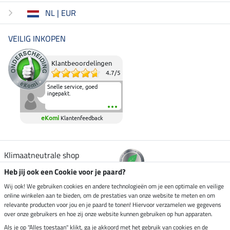
NL | EUR
VEILIG INKOPEN
Klantbeoordelingen
4.7
/
5
Snelle service, goed
ingepakt.
eKomi
Klantenfeedback
Klimaatneutrale shop
Heb jij ook een Cookie voor je paard?
Verzending per
Wij ook! We gebruiken cookies en andere technologieën om je een optimale en veilige
online winkelen aan te bieden, om de prestaties van onze website te meten en om
relevante producten voor jou en je paard te tonen! Hiervoor verzamelen we gegevens
over onze gebruikers en hoe zij onze website kunnen gebruiken op hun apparaten.
Veilig betalen met
Als je op "Alles toestaan" klikt, ga je akkoord met het gebruik van cookies en de