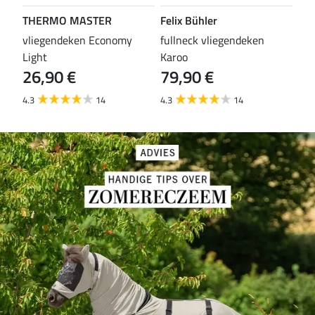
THERMO MASTER
Felix Bühler
TH
vliegendeken Economy
fullneck vliegendeken
vli
Light
Karoo
Wal
26,90 €
79,90 €
29
4.3
14
4.3
14
4.6