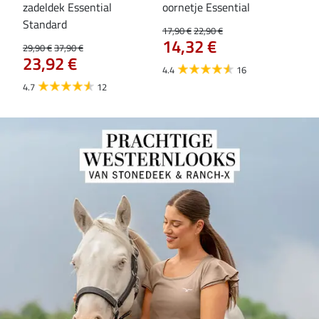
zadeldek Essential
oornetje Essential
Hoo
84
Standard
17,90 €
22,90 €
14,32 €
29,90 €
37,90 €
23,92 €
4.4
16
4.7
12