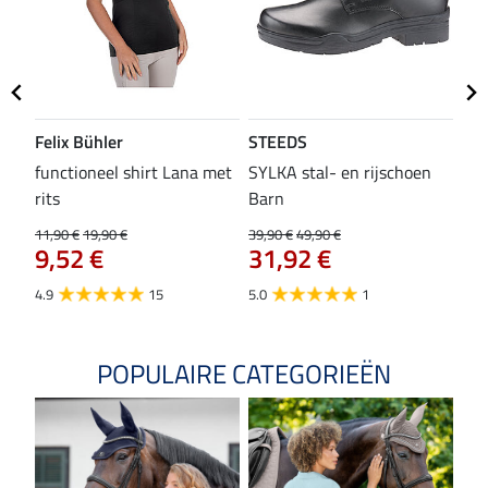
Felix Bühler
STEEDS
SH
functioneel shirt Lana met
SYLKA stal- en rijschoen
zad
rits
Barn
29,9
23
11,90 €
19,90 €
39,90 €
49,90 €
9,52 €
31,92 €
4.8
4.9
15
5.0
1
POPULAIRE CATEGORIEËN