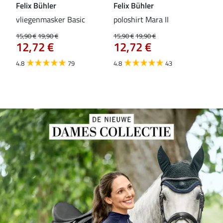
Felix Bühler
Felix Bühler
Fel
vliegenmasker Basic
poloshirt Mara II
Pul
vli
15,90 €
19,90 €
15,90 €
19,90 €
12,72 €
12,72 €
15,9
12
4.8
79
4.8
43
4.6