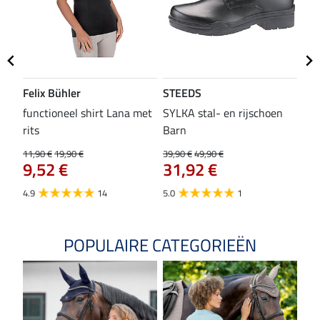
Felix Bühler
STEEDS
SH
functioneel shirt Lana met
SYLKA stal- en rijschoen
zad
rits
Barn
29,9
23
11,90 €
19,90 €
39,90 €
49,90 €
9,52 €
31,92 €
4.8
4.9
14
5.0
1
POPULAIRE CATEGORIEËN