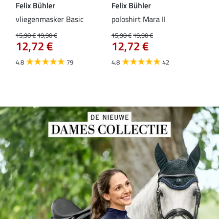
Felix Bühler
Felix Bühler
Fel
vliegenmasker Basic
poloshirt Mara II
Pul
vli
15,90 €
19,90 €
15,90 €
19,90 €
12,72 €
12,72 €
15,9
12
4.8
79
4.8
42
4.6