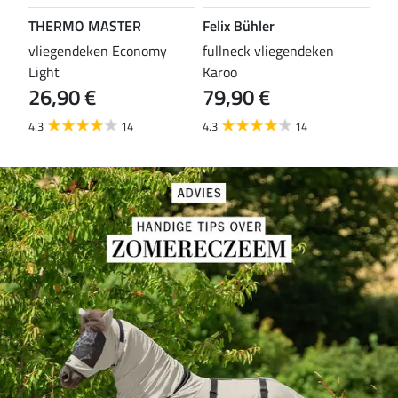
THERMO MASTER
Felix Bühler
TH
vliegendeken Economy
fullneck vliegendeken
vli
Light
Karoo
Wal
26,90 €
79,90 €
29
4.3
14
4.3
14
4.6