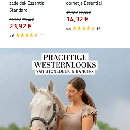
zadeldek Essential
oornetje Essential
Hoo
84
Standard
17,90 €
22,90 €
14,32 €
29,90 €
37,90 €
23,92 €
4.4
16
4.6
11