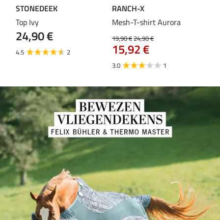
STONEDEEK
RANCH-X
ST
Top Ivy
Mesh-T-shirt Aurora
T-s
24,90 €
19,90 €
24,90 €
14,9
15,92 €
11
4.5
2
3.0
1
5.0