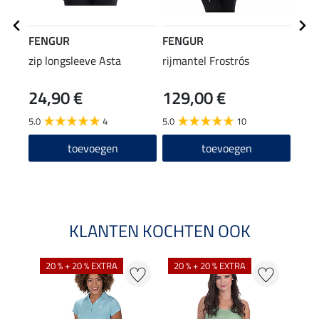
FENGUR
FENGUR
FEN
zip longsleeve Asta
rijmantel Frostrós
ther
Svar
24,90 €
129,00 €
10
5.0
4
5.0
10
4.5
toevoegen
toevoegen
KLANTEN KOCHTEN OOK
20 % + 20 % EXTRA
20 % + 20 % EXTRA
40 %