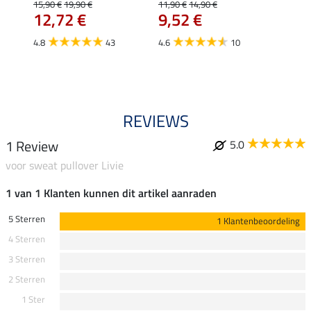
15,90 €
19,90 €
11,90 €
14,90 €
12,72 €
9,52 €
24,90 
€
van
4.8
43
4.6
10
4.4
REVIEWS
1 Review
5.0
voor sweat pullover Livie
1 van 1 Klanten kunnen dit artikel aanraden
5 Sterren
1 Klantenbeoordeling
4 Sterren
3 Sterren
2 Sterren
1 Ster