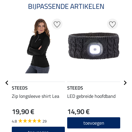
BIJPASSENDE ARTIKELEN
20
STEEDS
STEEDS
STE
Zip longsleeve shirt Lea
LED gebreide hoofdband
func
19,90 €
14,90 €
11,90
9,5
4.8
29
toevoegen
4.8