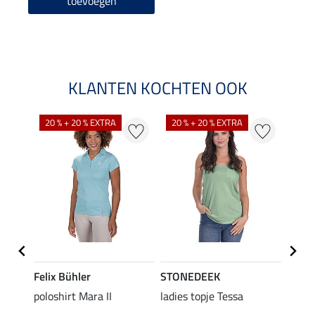
toevoegen
KLANTEN KOCHTEN OOK
20 % + 20 % EXTRA
20 % + 20 % EXTRA
40 %
Felix Bühler
STONEDEEK
Felix
poloshirt Mara II
ladies topje Tessa
funct
wedstr