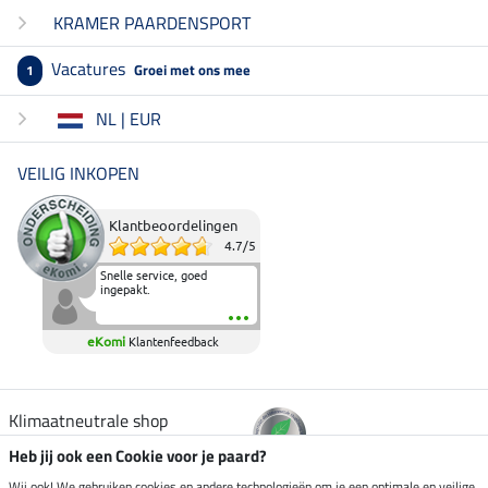
KRAMER PAARDENSPORT
Vacatures
Groei met ons mee
1
NL | EUR
VEILIG INKOPEN
Klantbeoordelingen
4.7
/
5
Snelle service, goed
ingepakt.
eKomi
Klantenfeedback
Klimaatneutrale shop
Heb jij ook een Cookie voor je paard?
Wij ook! We gebruiken cookies en andere technologieën om je een optimale en veilige