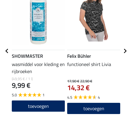
SHOWMASTER
Felix Bühler
Feli
wasmiddel voor kleding en
functioneel shirt Livia
pet 
rijbroeken
8,9
(49,95 € / 1 l)
17,90 €
22,90 €
9,99 €
14,32 €
4.6
5.0
1
4.5
4
toevoegen
toevoegen