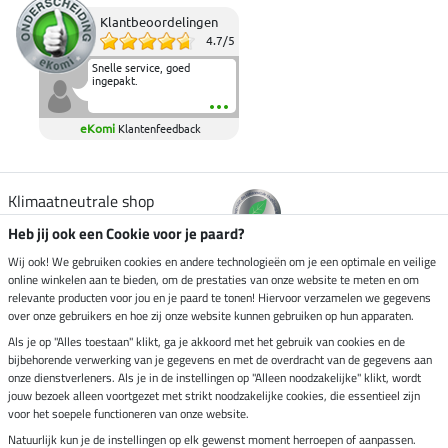
Klantbeoordelingen
4.7
/
5
Snelle service, goed
ingepakt.
eKomi
Klantenfeedback
Klimaatneutrale shop
Heb jij ook een Cookie voor je paard?
Verzending per
Wij ook! We gebruiken cookies en andere technologieën om je een optimale en veilige
online winkelen aan te bieden, om de prestaties van onze website te meten en om
relevante producten voor jou en je paard te tonen! Hiervoor verzamelen we gegevens
over onze gebruikers en hoe zij onze website kunnen gebruiken op hun apparaten.
Veilig betalen met
Als je op "Alles toestaan" klikt, ga je akkoord met het gebruik van cookies en de
bijbehorende verwerking van je gegevens en met de overdracht van de gegevens aan
onze dienstverleners. Als je in de instellingen op "Alleen noodzakelijke" klikt, wordt
jouw bezoek alleen voortgezet met strikt noodzakelijke cookies, die essentieel zijn
Impressum
voor het soepele functioneren van onze website.
Natuurlijk kun je de instellingen op elk gewenst moment herroepen of aanpassen.