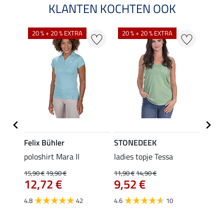
KLANTEN KOCHTEN OOK
20 % + 20 % EXTRA
20 % + 20 % EXTRA
40 %
Felix Bühler
STONEDEEK
Felix
poloshirt Mara II
ladies topje Tessa
funct
wedstr
15,90 €
19,90 €
11,90 €
14,90 €
12,72 €
9,52 €
24,90 
€
van
4.8
42
4.6
10
4.4