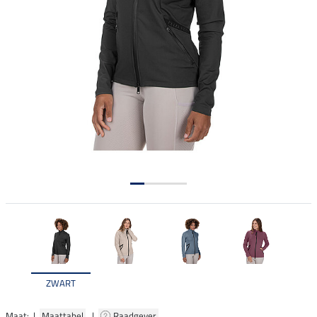
ZWART
Maat: |
Maattabel
|
Raadgever