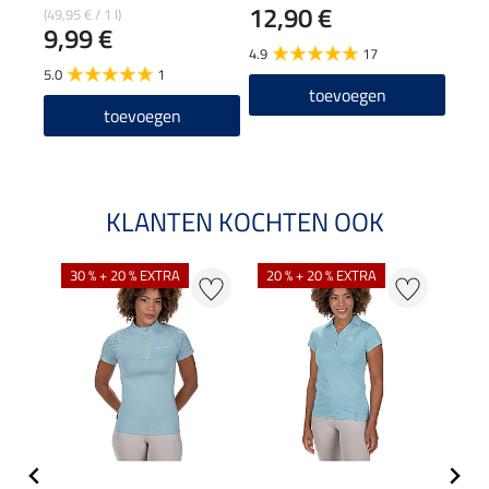
12,90 €
59
(49,95 € / 1 l)
9,99 €
4.9
17
5.0
5.0
1
toevoegen
toevoegen
KLANTEN KOCHTEN OOK
30 % + 20 % EXTRA
20 % + 20 % EXTRA
20 %