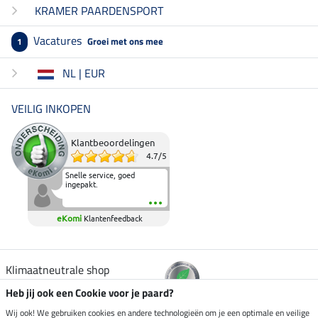
KRAMER PAARDENSPORT
Vacatures
Groei met ons mee
1
NL | EUR
VEILIG INKOPEN
Klantbeoordelingen
4.7
/
5
Snelle service, goed
ingepakt.
eKomi
Klantenfeedback
Klimaatneutrale shop
Heb jij ook een Cookie voor je paard?
Verzending per
Wij ook! We gebruiken cookies en andere technologieën om je een optimale en veilige