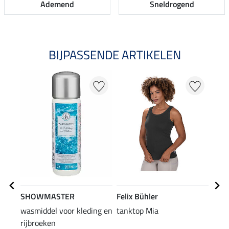
Ademend
Sneldrogend
BIJPASSENDE ARTIKELEN
SHOWMASTER
Felix Bühler
Feli
wasmiddel voor kleding en
tanktop Mia
2 in
rijbroeken
Ceci