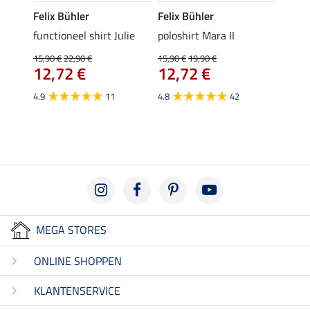
Felix Bühler
Felix Bühler
STON
Jule
functioneel shirt Julie
poloshirt Mara II
ladies
uchon
15,90 €
22,90 €
15,90 €
19,90 €
11,90 
12,72 €
12,72 €
9,5
4.9
11
4.8
42
4.6
MEGA STORES
ONLINE SHOPPEN
KLANTENSERVICE