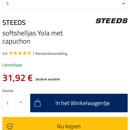
STEEDS
softshelljas Yola met
capuchon
5.0
1 Klantenbeoordeling
Leverbaar
31,92 €
39,90 €
49,90 €
Aantal:
In het Winkelwagentje
Nu kopen