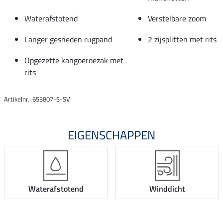
Waterafstotend
Verstelbare zoom
Langer gesneden rugpand
2 zijsplitten met rits
Opgezette kangoeroezak met
rits
Artikelnr.: 653807-S-SV
EIGENSCHAPPEN
Waterafstotend
Winddicht