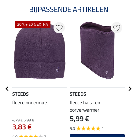
BIJPASSENDE ARTIKELEN
20 % + 20 % EXTRA
21
STEEDS
STEEDS
STE
fleece ondermuts
fleece hals- en
func
oorverwarmer
Pria 
5,99 €
4,79 €
5,99 €
17,90
3,83 €
14
5.0
1
4.0
3
5.0