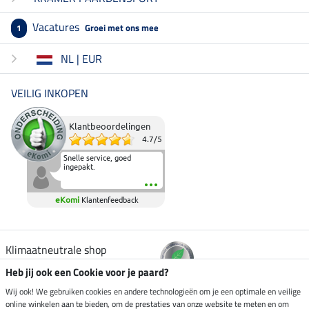
Vacatures
Groei met ons mee
1
NL | EUR
VEILIG INKOPEN
Klantbeoordelingen
4.7
/
5
Snelle service, goed
ingepakt.
eKomi
Klantenfeedback
Klimaatneutrale shop
Heb jij ook een Cookie voor je paard?
Verzending per
Wij ook! We gebruiken cookies en andere technologieën om je een optimale en veilige
online winkelen aan te bieden, om de prestaties van onze website te meten en om