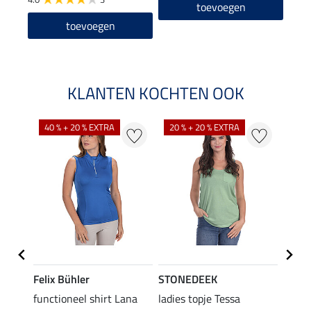
toevoegen
toevoegen
KLANTEN KOCHTEN OOK
40 % + 20 % EXTRA
20 % + 20 % EXTRA
20 %
Felix Bühler
STONEDEEK
Felix
functioneel shirt Lana
ladies topje Tessa
zip-fu