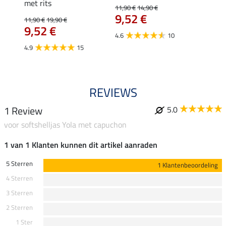
met rits
Fleur
11,90 €
14,90 €
9,52 €
11,90 €
19,90 €
15,90 
€
9,52 €
12,
4.6
10
4.9
15
4.9
REVIEWS
1 Review
5.0
voor softshelljas Yola met capuchon
1 van 1 Klanten kunnen dit artikel aanraden
5 Sterren
1 Klantenbeoordeling
4 Sterren
3 Sterren
2 Sterren
1 Ster