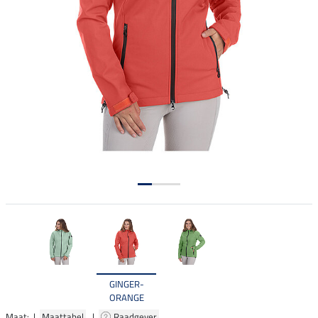
GINGER-
ORANGE
Maat: |
Maattabel
|
Raadgever