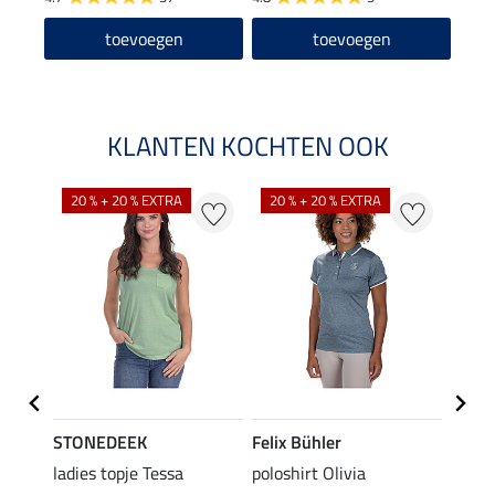
toevoegen
toevoegen
KLANTEN KOCHTEN OOK
20 % + 20 % EXTRA
20 % + 20 % EXTRA
20 %
STONEDEEK
Felix Bühler
Felix
ladies topje Tessa
poloshirt Olivia
zip-fu