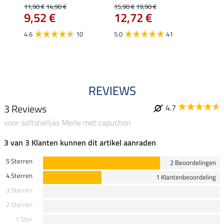
Fleur
11,90 €
14,90 €
15,90 €
19,90 €
9,52 €
12,72 €
15,90 
12,
4.6
10
5.0
41
4.9
REVIEWS
3 Reviews
4.7
voor softshelljas Merle met capuchon
3 van 3 Klanten kunnen dit artikel aanraden
5 Sterren
2 Beoordelingen
4 Sterren
1 Klantenbeoordeling
3 Sterren
2 Sterren
1 Ster