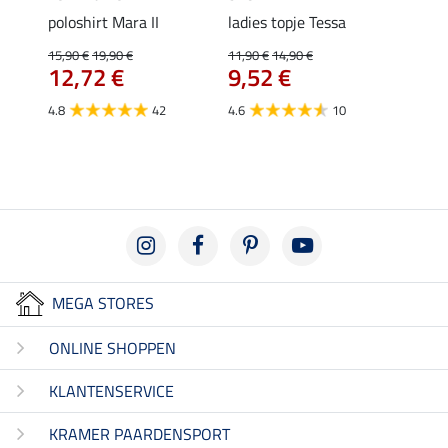
poloshirt Mara II
ladies topje Tessa
funct
wedstr
15,90 €
19,90 €
11,90 €
14,90 €
12,72 €
9,52 €
24,90 
€
van
4.8
42
4.6
10
4.4
MEGA STORES
ONLINE SHOPPEN
KLANTENSERVICE
KRAMER PAARDENSPORT