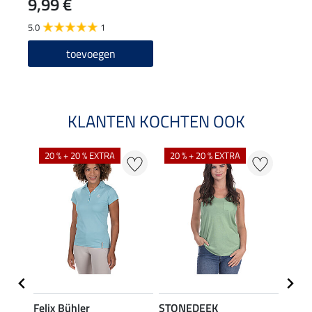
9,99 €
5.0
1
toevoegen
KLANTEN KOCHTEN OOK
20 % + 20 % EXTRA
20 % + 20 % EXTRA
40 %
Felix Bühler
STONEDEEK
Felix