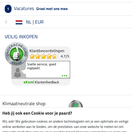
Vacatures
Groei met ons mee
1
NL | EUR
VEILIG INKOPEN
Klantbeoordelingen
4.7
/
5
Snelle service, goed
ingepakt.
eKomi
Klantenfeedback
Klimaatneutrale shop
Heb jij ook een Cookie voor je paard?
Verzending per
Wij ook! We gebruiken cookies en andere technologieën om je een optimale en veilige
online winkelen aan te bieden, om de prestaties van onze website te meten en om
relevante producten voor jou en je paard te tonen! Hiervoor verzamelen we gegevens