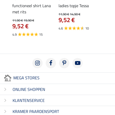
functioneel shirt Lana
ladies topje Tessa
zip-fu
met rits
Fleur
11,90 €
14,90 €
9,52 €
11,90 €
19,90 €
15,90 
€
9,52 €
12,
4.6
10
4.9
15
4.9
MEGA STORES
ONLINE SHOPPEN
KLANTENSERVICE
KRAMER PAARDENSPORT