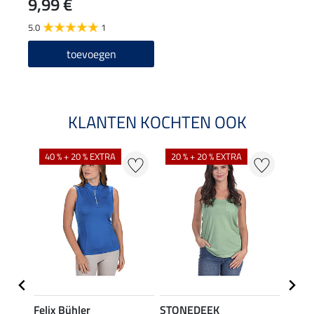
9,99 €
5.0
1
toevoegen
KLANTEN KOCHTEN OOK
40 % + 20 % EXTRA
20 % + 20 % EXTRA
20 %
Felix Bühler
STONEDEEK
Felix