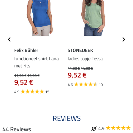
Felix Bühler
STONEDEEK
Felix
functioneel shirt Lana
ladies topje Tessa
zip-fu
met rits
Fleur
11,90 €
14,90 €
9,52 €
11,90 €
19,90 €
15,90 
€
9,52 €
12,
4.6
10
4.9
15
4.9
REVIEWS
44 Reviews
4.9