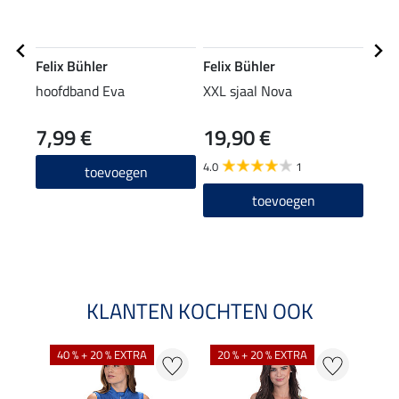
Felix Bühler
Felix Bühler
Feli
hoofdband Eva
XXL sjaal Nova
muts
7,99 €
19,90 €
7,99 
6,3
4.0
1
toevoegen
4.8
toevoegen
KLANTEN KOCHTEN OOK
40 % + 20 % EXTRA
20 % + 20 % EXTRA
20 %