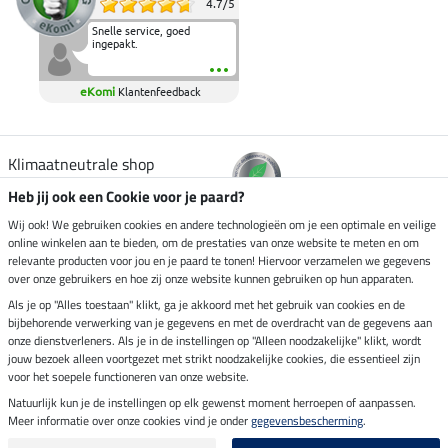
4.7
/
5
Snelle service, goed
ingepakt.
eKomi
Klantenfeedback
Klimaatneutrale shop
Heb jij ook een Cookie voor je paard?
Verzending per
Wij ook! We gebruiken cookies en andere technologieën om je een optimale en veilige
online winkelen aan te bieden, om de prestaties van onze website te meten en om
relevante producten voor jou en je paard te tonen! Hiervoor verzamelen we gegevens
over onze gebruikers en hoe zij onze website kunnen gebruiken op hun apparaten.
Veilig betalen met
Als je op "Alles toestaan" klikt, ga je akkoord met het gebruik van cookies en de
bijbehorende verwerking van je gegevens en met de overdracht van de gegevens aan
onze dienstverleners. Als je in de instellingen op "Alleen noodzakelijke" klikt, wordt
jouw bezoek alleen voortgezet met strikt noodzakelijke cookies, die essentieel zijn
voor het soepele functioneren van onze website.
Impressum
Natuurlijk kun je de instellingen op elk gewenst moment herroepen of aanpassen.
Meer informatie over onze cookies vind je onder
gegevensbescherming
.
Laatste update op 08.08.2026 om 14:33 uur