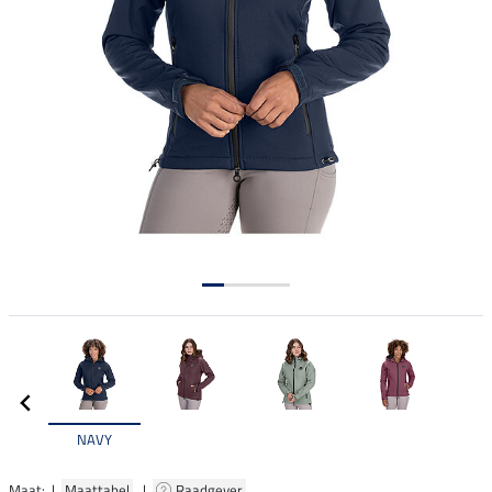
NAVY
Maat: |
Maattabel
|
Raadgever