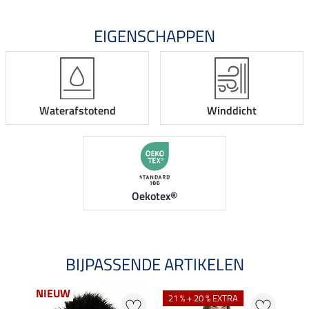
EIGENSCHAPPEN
Waterafstotend
Winddicht
Oekotex®
BIJPASSENDE ARTIKELEN
NIEUW
NI
21 % + 20 % EXTRA