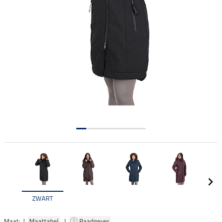
ZWART
Maat: |
Maattabel
|
Raadgever