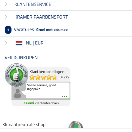
KLANTENSERVICE
KRAMER PAARDENSPORT
Vacatures
Groei met ons mee
1
NL | EUR
VEILIG INKOPEN
Klantbeoordelingen
4.7
/
5
Snelle service, goed
ingepakt.
eKomi
Klantenfeedback
Klimaatneutrale shop