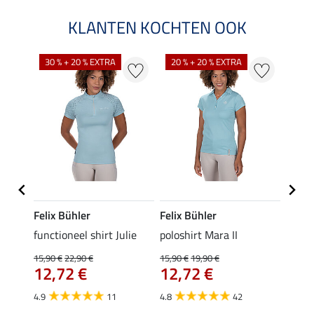
KLANTEN KOCHTEN OOK
30 % + 20 % EXTRA
20 % + 20 % EXTRA
20 %
Felix Bühler
Felix Bühler
STON
Jule
functioneel shirt Julie
poloshirt Mara II
ladies
uchon
15,90 €
22,90 €
15,90 €
19,90 €
11,90 
12,72 €
12,72 €
9,5
4.9
11
4.8
42
4.6