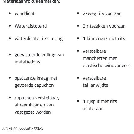
Materiaalinfo & kenmerken:
winddicht
2-weg rits vooraan
Waterafstotend
2 ritszakken vooraan
waterdichte ritssluiting
1 binnenzak met rits
verstelbare
gewatteerde vulling van
manchetten met
imitatiedons
elastische windvangers
opstaande kraag met
verstelbare
gevoerde capuchon
taillenwijdte
capuchon verstelbaar,
1 rijsplit met rits
afneembaar en kan
achteraan
vastgezet worden
Artikelnr.: 653691-XXL-S