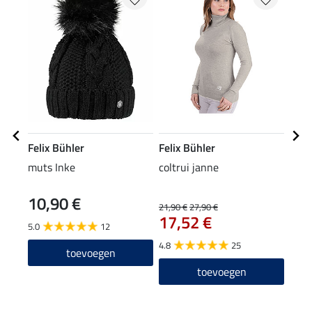
Felix Bühler
Felix Bühler
Feli
muts Inke
coltrui janne
Perf
long
10,90 €
24
21,90 €
27,90 €
17,52 €
5.0
12
4.6
4.8
25
toevoegen
toevoegen