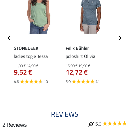
STONEDEEK
Felix Bühler
Felix
ladies topje Tessa
poloshirt Olivia
zip-fu
Fleur
11,90 €
14,90 €
15,90 €
19,90 €
9,52 €
12,72 €
15,90 
12,
4.6
10
5.0
41
4.9
REVIEWS
2 Reviews
5.0