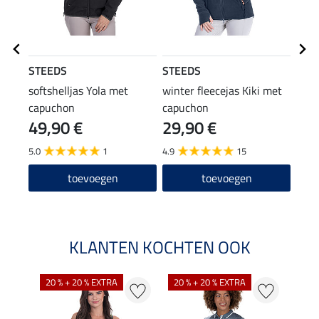
STEEDS
STEEDS
STE
softshelljas Yola met
winter fleecejas Kiki met
funct
capuchon
capuchon
met 
49,90 €
29,90 €
59
5.0
1
4.9
15
5.0
toevoegen
toevoegen
KLANTEN KOCHTEN OOK
20 % + 20 % EXTRA
20 % + 20 % EXTRA
20 %