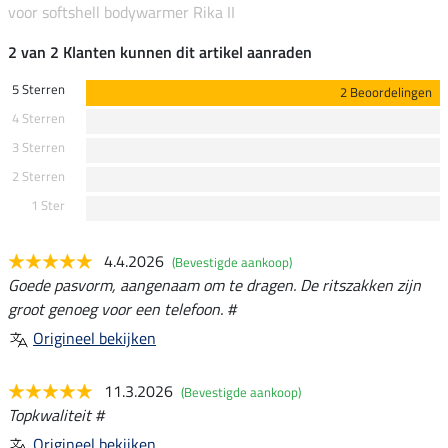
voor softshell bodywarmer Rika II
2 van 2 Klanten kunnen dit artikel aanraden
5 Sterren
2 Beoordelingen
4 Sterren
3 Sterren
2 Sterren
1 Ster
4.4.2026
(Bevestigde aankoop)
Goede pasvorm, aangenaam om te dragen. De ritszakken zijn
groot genoeg voor een telefoon. #
Origineel bekijken
11.3.2026
(Bevestigde aankoop)
Topkwaliteit #
Origineel bekijken