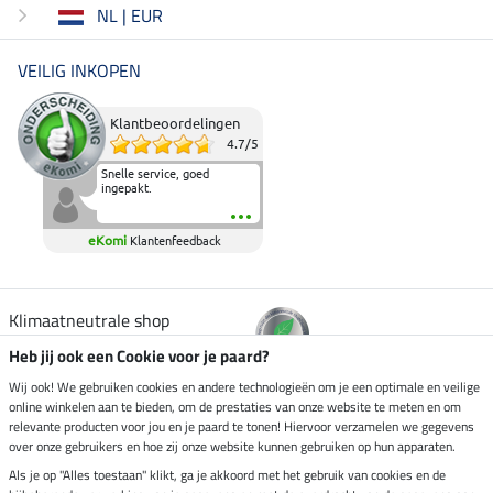
NL | EUR
VEILIG INKOPEN
Klantbeoordelingen
4.7
/
5
Snelle service, goed
ingepakt.
eKomi
Klantenfeedback
Klimaatneutrale shop
Heb jij ook een Cookie voor je paard?
Verzending per
Wij ook! We gebruiken cookies en andere technologieën om je een optimale en veilige
online winkelen aan te bieden, om de prestaties van onze website te meten en om
relevante producten voor jou en je paard te tonen! Hiervoor verzamelen we gegevens
over onze gebruikers en hoe zij onze website kunnen gebruiken op hun apparaten.
Veilig betalen met
Als je op "Alles toestaan" klikt, ga je akkoord met het gebruik van cookies en de