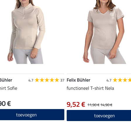
 Bühler
Felix Bühler
4.7
37
4.7
hirt Sofie
functioneel T-shirt Nela
90 €
9,52 €
11,90 €
14,90 €
toevoegen
toevoegen