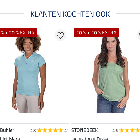
KLANTEN KOCHTEN OOK
 % + 20 % EXTRA
20 % + 20 % EXTRA
 Bühler
STONEDEEK
4.8
42
4.6
hirt Mara II
ladies topje Tessa