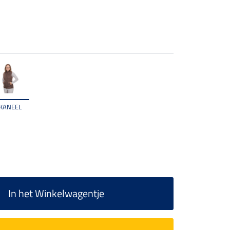
KANEEL
In het Winkelwagentje