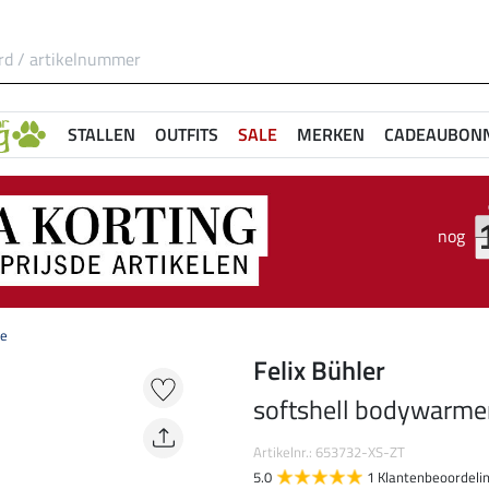
STALLEN
OUTFITS
SALE
MERKEN
CADEAUBON
nog
se
Felix Bühler
softshell bodywarme
Artikelnr.: 653732-XS-ZT
5.0
1 Klantenbeoordeli