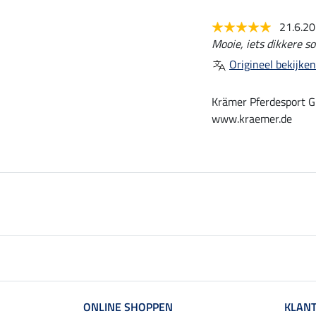
21.6.2
Mooie, iets dikkere s
Origineel bekijken
Krämer Pferdesport G
www.kraemer.de
ONLINE SHOPPEN
KLANT