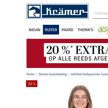
NIEUW
RUITER
PAARD
THEMA'S
Ruiter
Dames bovenkleding
softshell bodywarmer Loui
20 %