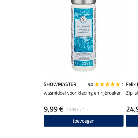
SHOWMASTER
Felix
5.0
1
wasmiddel voor kleding en rijbroeken
Zip-s
9,99 €
24,
(49,95 € / 1 l)
toevoegen