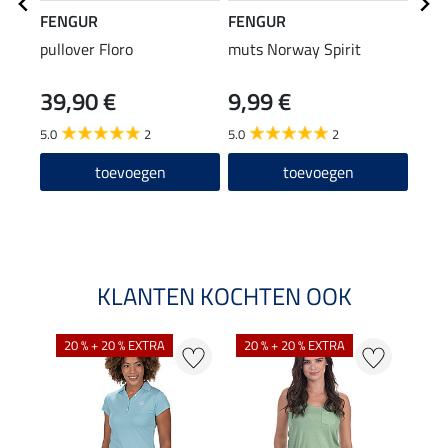
FENGUR
FENGUR
FEN
pullover Floro
muts Norway Spirit
sher
Feld
39,90 €
9,99 €
39
5.0
2
5.0
2
5.0
toevoegen
toevoegen
KLANTEN KOCHTEN OOK
20 % + 20 % EXTRA
20 % + 20 % EXTRA
40 %