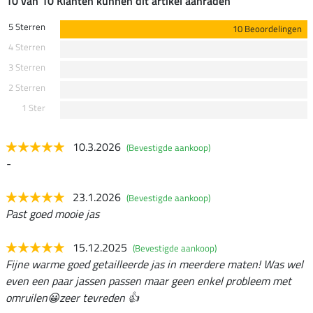
10 van 10 Klanten kunnen dit artikel aanraden
5 Sterren
10 Beoordelingen
4 Sterren
3 Sterren
2 Sterren
1 Ster
10.3.2026
(Bevestigde aankoop)
-
23.1.2026
(Bevestigde aankoop)
Past goed mooie jas
15.12.2025
(Bevestigde aankoop)
Fijne warme goed getailleerde jas in meerdere maten! Was wel
even een paar jassen passen maar geen enkel probleem met
omruilen😀zeer tevreden 👍