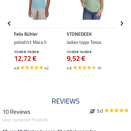
Felix Bühler
STONEDEEK
Felix
poloshirt Mara II
ladies topje Tessa
funct
wedstr
15,90 €
19,90 €
11,90 €
14,90 €
12,72 €
9,52 €
24,90 
€
van
4.8
42
4.6
10
4.4
REVIEWS
10 Reviews
5.0
voor rijmantel Frostrós