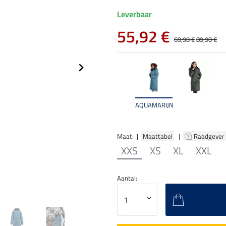
Leverbaar
55,92 €
69,90 €
89,90 €
AQUAMARIJN
Maat: |
Maattabel
|
Raadgever
XXS
XS
XL
XXL
Aantal: