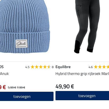
DS
Equilibre
4.5
8
4.6
 Anuk
Hybrid thermo grip rijbroek Mar
49,90 €
9 €
5,99 €
7,99 €
toevoegen
toevoegen