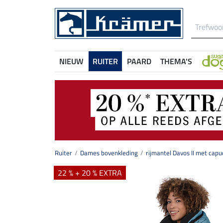
NIEUW
RUITER
PAARD
THEMA'S
Ruiter
Dames bovenkleding
rijmantel Davos II met cap
22 % + 20 % EXTRA