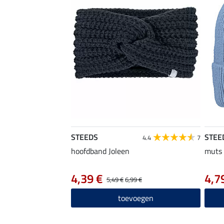
STEEDS
STEE
4.4
7
hoofdband Joleen
muts
4,39 €
4,7
5,49 €
6,99 €
toevoegen