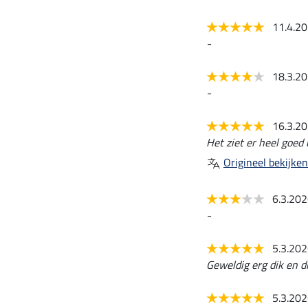
11.4.2
-
18.3.2
-
16.3.2
Het ziet er heel goed 
Origineel bekijken
6.3.20
-
5.3.20
Geweldig erg dik en di
5.3.20