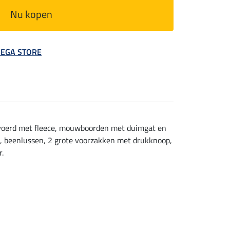
Nu kopen
 MEGA STORE
evoerd met fleece, mouwboorden met duimgat en
de, beenlussen, 2 grote voorzakken met drukknoop,
r.