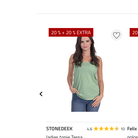
20 % + 20 % EXTRA
20
STONEDEEK
Felix
4.9
15
4.6
10
as Klara Life Cycle
ladies topje Tessa
polos