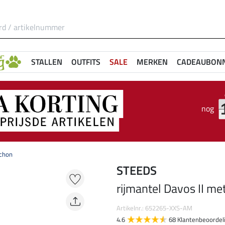
STALLEN
OUTFITS
SALE
MERKEN
CADEAUBON
nog
uchon
STEEDS
rijmantel Davos II m
Artikelnr.: 652265-XXS-AM
4.6
68 Klantenbeoordel