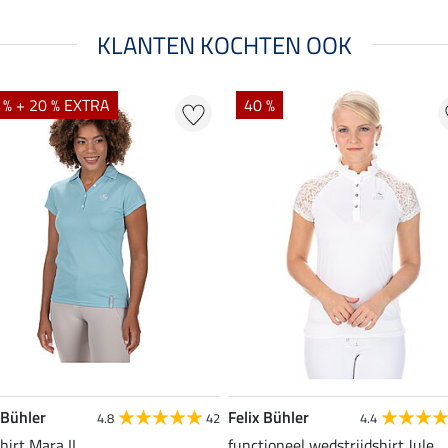
KLANTEN KOCHTEN OOK
 % + 20 % EXTRA
40 %
 Bühler
Felix Bühler
4.8
42
4.4
hirt Mara II
functioneel wedstrijdshirt Jule