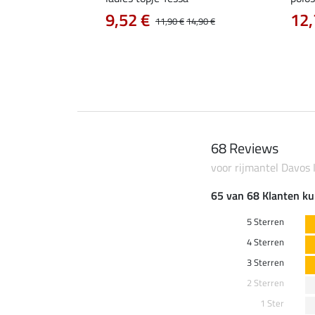
9,52 €
12,
11,90 €
14,90 €
0 €
59,90 €
68 Reviews
voor rijmantel Davos 
65 van 68 Klanten ku
5 Sterren
4 Sterren
3 Sterren
2 Sterren
1 Ster