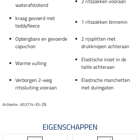
2 ritszakken vooraan
waterafstotend
kraag gevoerd met
1 ritszakken binnenin
teddyfleece
Opbergbare en gevoerde
2 rijsplitten met
capuchon
drukknopen achteraan
Elastische inzet in de
Warme vulling
taille achteraan
Verborgen 2-weg
Elastische manchetten
ritssluiting vooraan
met duimgaten
Artikelnr.: 653774-XS-ZB
EIGENSCHAPPEN