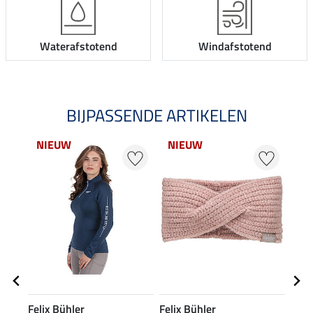
Waterafstotend
Windafstotend
BIJPASSENDE ARTIKELEN
NIEUW
NIEUW
20
Felix Bühler
Felix Bühler
Feli