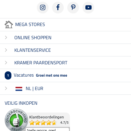
MEGA STORES
ONLINE SHOPPEN
KLANTENSERVICE
KRAMER PAARDENSPORT
Vacatures
Groei met ons mee
1
NL | EUR
VEILIG INKOPEN
Klantbeoordelingen
4.7
/
5
Snelle service, goed