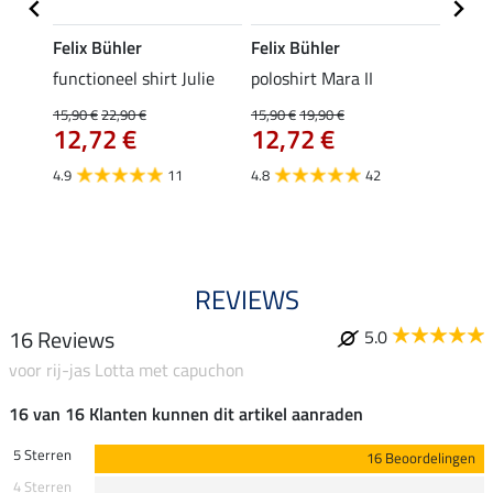
Felix Bühler
Felix Bühler
STON
Jule
functioneel shirt Julie
poloshirt Mara II
ladies
uchon
15,90 €
22,90 €
15,90 €
19,90 €
11,90 
12,72 €
12,72 €
9,5
4.9
11
4.8
42
4.6
REVIEWS
16 Reviews
5.0
voor rij-jas Lotta met capuchon
16 van 16 Klanten kunnen dit artikel aanraden
5 Sterren
16 Beoordelingen
4 Sterren