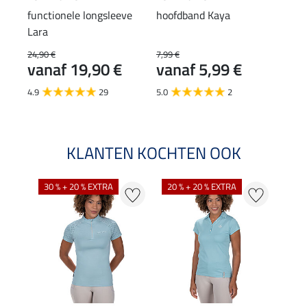
functionele longsleeve
hoofdband Kaya
muts
Lara
24,90 €
7,99 €
7,99 
vanaf 19,90 €
vanaf 5,99 €
van
4.9
29
5.0
2
3.0
KLANTEN KOCHTEN OOK
30 % + 20 % EXTRA
20 % + 20 % EXTRA
20 %