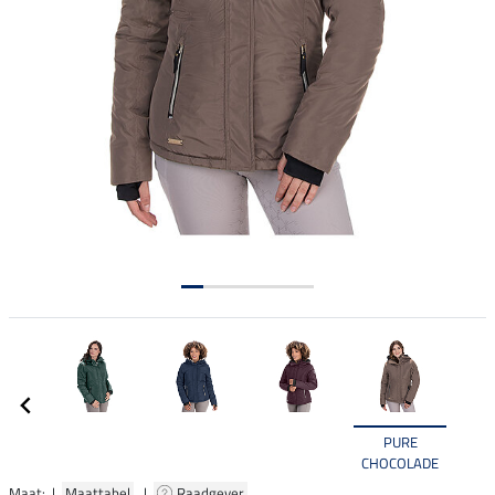
PURE
CHOCOLADE
Maat: |
Maattabel
|
Raadgever