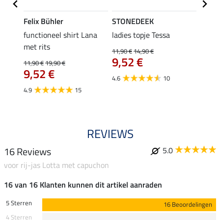
Felix Bühler
STONEDEEK
Felix
functioneel shirt Lana
ladies topje Tessa
zip-fu
met rits
Fleur
11,90 €
14,90 €
9,52 €
11,90 €
19,90 €
15,90 
€
9,52 €
12,
4.6
10
4.9
15
4.9
REVIEWS
16 Reviews
5.0
voor rij-jas Lotta met capuchon
16 van 16 Klanten kunnen dit artikel aanraden
5 Sterren
16 Beoordelingen
4 Sterren