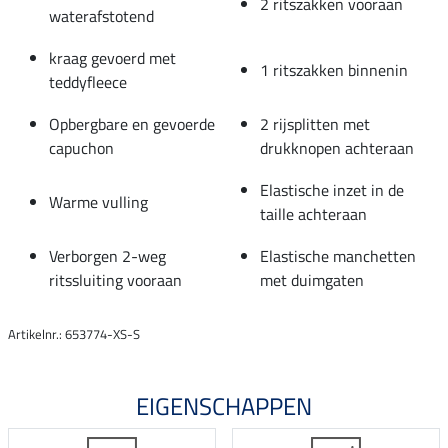
2 ritszakken vooraan
waterafstotend
kraag gevoerd met
1 ritszakken binnenin
teddyfleece
Opbergbare en gevoerde
2 rijsplitten met
capuchon
drukknopen achteraan
Elastische inzet in de
Warme vulling
taille achteraan
Verborgen 2-weg
Elastische manchetten
ritssluiting vooraan
met duimgaten
Artikelnr.: 653774-XS-S
EIGENSCHAPPEN