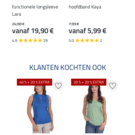
functionele longsleeve
hoofdband Kaya
muts
Lara
24,90 €
7,99 €
7,99 
vanaf 19,90 €
vanaf 5,99 €
van
4.9
29
5.0
2
3.0
KLANTEN KOCHTEN OOK
40 % + 20 % EXTRA
20 % + 20 % EXTRA
20 %