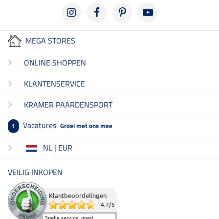
MEGA STORES
ONLINE SHOPPEN
KLANTENSERVICE
KRAMER PAARDENSPORT
Vacatures
Groei met ons mee
1
NL | EUR
VEILIG INKOPEN
Klantbeoordelingen
4.7
/
5
Snelle service, goed