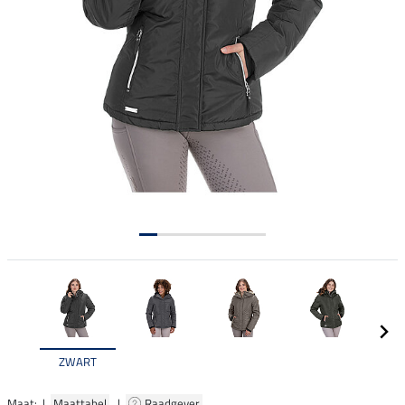
ZWART
Maat: |
Maattabel
|
Raadgever