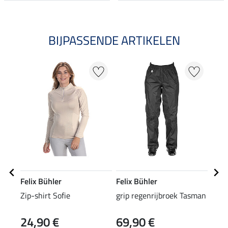
BIJPASSENDE ARTIKELEN
Felix Bühler
Felix Bühler
Feli
Zip-shirt Sofie
grip regenrijbroek Tasman
Zip-
24,90 €
69,90 €
22