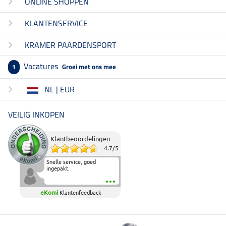
ONLINE SHOPPEN
KLANTENSERVICE
KRAMER PAARDENSPORT
Vacatures
Groei met ons mee
1
NL | EUR
VEILIG INKOPEN
Klantbeoordelingen
4.7
/
5
Snelle service, goed
ingepakt.
eKomi
Klantenfeedback