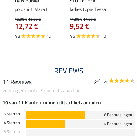
Felix Bühler
STONEDEEK
Felix
Klara
poloshirt Mara II
ladies topje Tessa
funct
uchon
wedstr
15,90 €
19,90 €
11,90 €
14,90 €
12,72 €
9,52 €
24,90 
€
van
4.8
42
4.6
10
4.4
REVIEWS
11 Reviews
4.4
voor regenmantel Amy met capuchon
10 van 11 Klanten kunnen dit artikel aanraden
5 Sterren
6 Beoordelingen
4 Sterren
4 Beoordelingen
3 Sterren