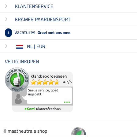
KLANTENSERVICE
KRAMER PAARDENSPORT
Vacatures
Groei met ons mee
1
NL | EUR
VEILIG INKOPEN
Klantbeoordelingen
4.7
/
5
Snelle service, goed
ingepakt.
eKomi
Klantenfeedback
Klimaatneutrale shop