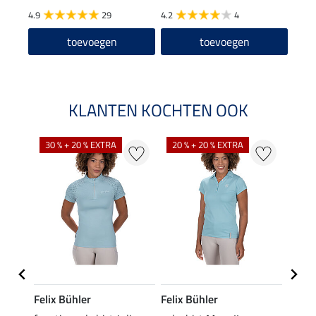
4.9
29
4.2
4
5.0
toevoegen
toevoegen
KLANTEN KOCHTEN OOK
30 % + 20 % EXTRA
20 % + 20 % EXTRA
20 %
Felix Bühler
Felix Bühler
STON