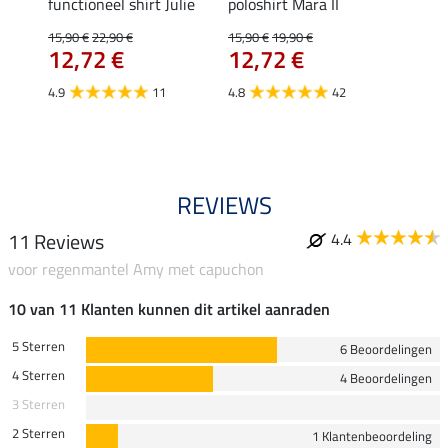
Jule
functioneel shirt Julie
poloshirt Mara II
ladies
uchon
15,90 €
22,90 €
15,90 €
19,90 €
11,90 
12,72 €
12,72 €
9,5
4.9
11
4.8
42
4.6
REVIEWS
11 Reviews
4.4
voor regenmantel Amy met capuchon
10 van 11 Klanten kunnen dit artikel aanraden
5 Sterren
6 Beoordelingen
4 Sterren
4 Beoordelingen
3 Sterren
2 Sterren
1 Klantenbeoordeling