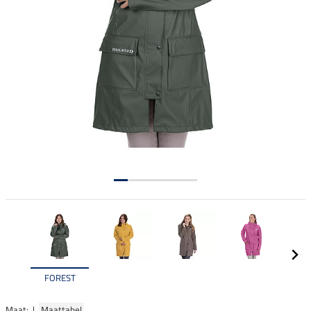
FOREST
Maat: |
Maattabel