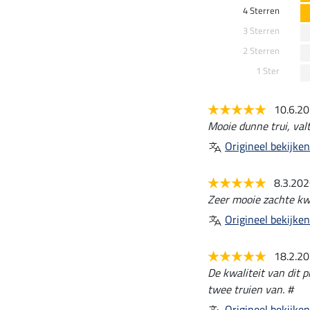
4 Sterren
3 Sterren
2 Sterren
1 Ster
10.6.2
Mooie dunne trui, val
Origineel bekijken
8.3.20
Zeer mooie zachte kwa
Origineel bekijken
18.2.2
De kwaliteit van dit p
twee truien van. #
Origineel bekijken