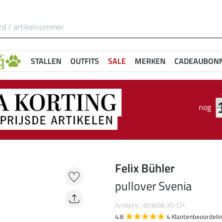
STALLEN
OUTFITS
SALE
MERKEN
CADEAUBON
nog
Felix Bühler
pullover Svenia
Artikelnr.: 653658-XS-CH
4.8
4 Klantenbeoordeli