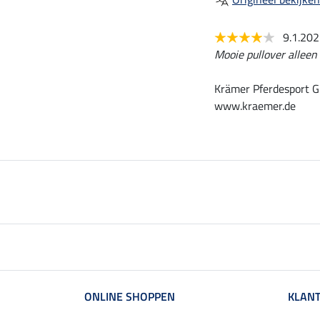
9.1.20
Mooie pullover alleen
Krämer Pferdesport G
www.kraemer.de
ONLINE SHOPPEN
KLANT