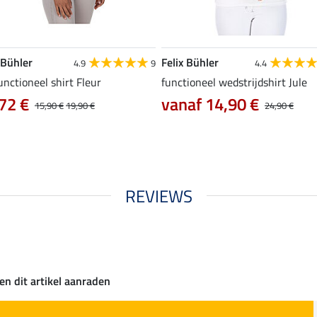
 Bühler
Felix Bühler
4.9
9
4.4
unctioneel shirt Fleur
functioneel wedstrijdshirt Jule
72 €
vanaf 14,90 €
15,90 €
19,90 €
24,90 €
REVIEWS
en dit artikel aanraden