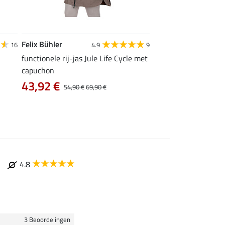
Felix Bühler
Felix Bühler
16
4.9
9
4
functionele rij-jas Jule Life Cycle met
functioneel T-shirt N
capuchon
9,52 €
11,90 €
14,9
43,92 €
54,90 €
69,90 €
4.8
3 Beoordelingen