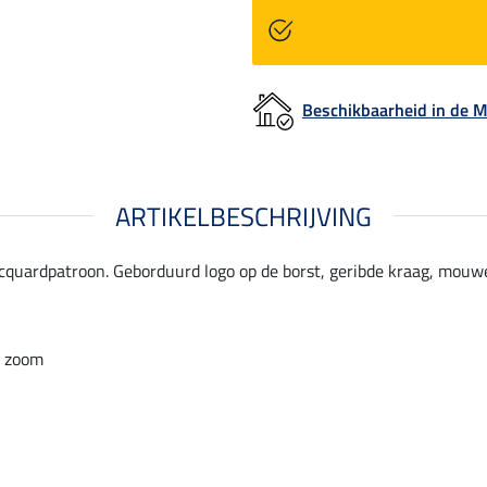
Beschikbaarheid in de
ARTIKELBESCHRIJVING
cquardpatroon. Geborduurd logo op de borst, geribde kraag, mouwe
n zoom