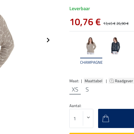
Leverbaar
10,76 €
13,45 €
26,90 €
CHAMPAGNE
Maat: |
Maattabel
|
Raadgever
XS
S
Aantal: