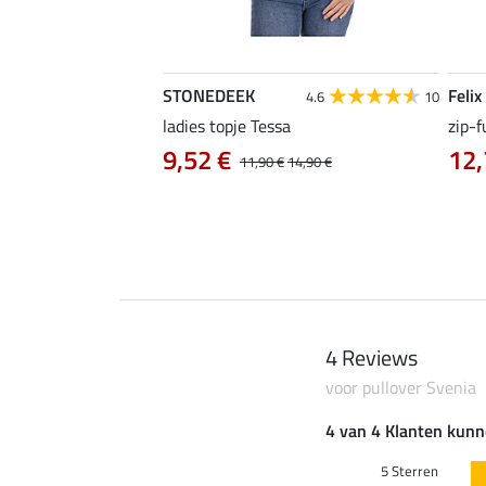
STONEDEEK
Felix
4.7
22
4.6
10
irt Nela
ladies topje Tessa
zip-f
9,52 €
12,
14,90 €
11,90 €
14,90 €
4 Reviews
voor pullover Svenia
4 van 4 Klanten kunn
5 Sterren