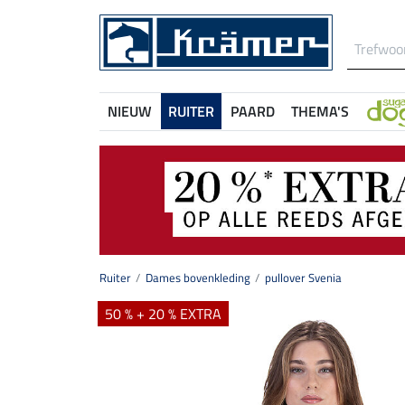
NIEUW
RUITER
PAARD
THEMA'S
Ruiter
Dames bovenkleding
pullover Svenia
50 % + 20 % EXTRA