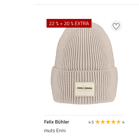
22 % + 20 % EXTRA
Felix Bühler
4.5
4
muts Enni