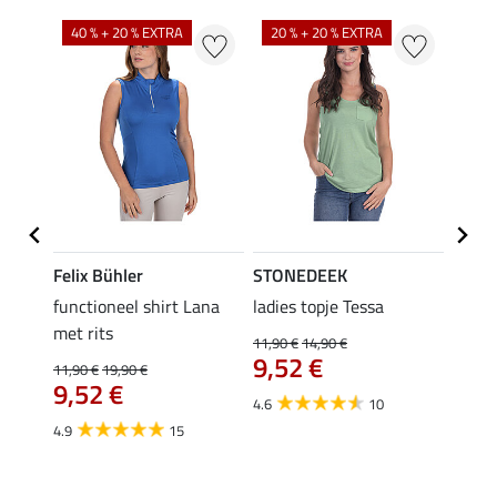
40 % + 20 % EXTRA
20 % + 20 % EXTRA
20 %
Felix Bühler
STONEDEEK
Felix
functioneel shirt Lana
ladies topje Tessa
zip-fu
met rits
Fleur
11,90 €
14,90 €
9,52 €
11,90 €
19,90 €
15,90 
€
9,52 €
12,
4.6
10
4.9
15
4.9