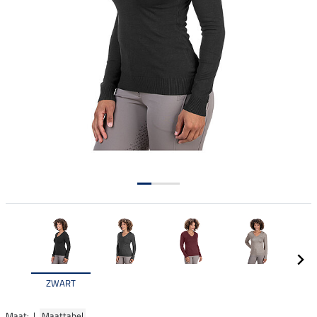
ZWART
Maat: |
Maattabel