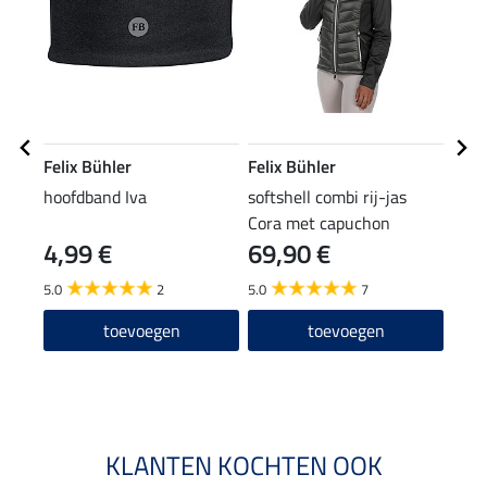
Felix Bühler
Felix Bühler
Feli
hoofdband Iva
softshell combi rij-jas
pet 
Cora met capuchon
4,99 €
69,90 €
7,99 
6,3
5.0
2
5.0
7
5.0
toevoegen
toevoegen
KLANTEN KOCHTEN OOK