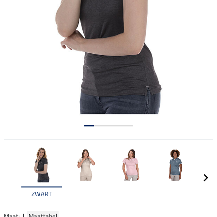
ZWART
Maat: |
Maattabel