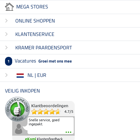
MEGA STORES
ONLINE SHOPPEN
KLANTENSERVICE
KRAMER PAARDENSPORT
Vacatures
Groei met ons mee
1
NL | EUR
VEILIG INKOPEN
Klantbeoordelingen
4.7
/
5
Snelle service, goed
ingepakt.
eKomi
Klantenfeedback