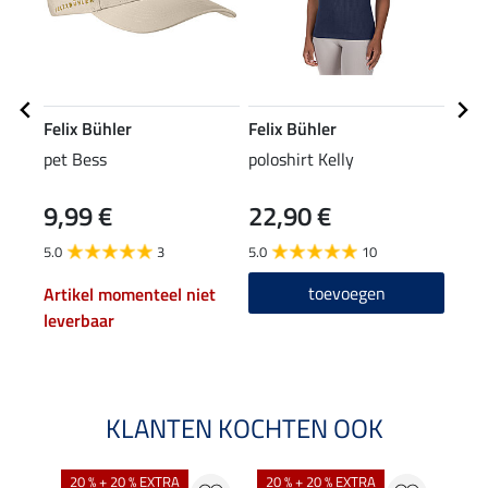
Felix Bühler
Felix Bühler
Feli
pet Bess
poloshirt Kelly
perf
Elly
9,99 €
22,90 €
19,90
15
5.0
3
5.0
10
5.0
toevoegen
Artikel momenteel niet
leverbaar
KLANTEN KOCHTEN OOK
20 % + 20 % EXTRA
20 % + 20 % EXTRA
40 %