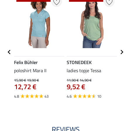
Felix Bühler
STONEDEEK
Felix
poloshirt Mara II
ladies topje Tessa
funct
wedstr
15,90 €
19,90 €
11,90 €
14,90 €
12,72 €
9,52 €
24,90 
€
van
4.8
43
4.6
10
4.4
REVIEWS