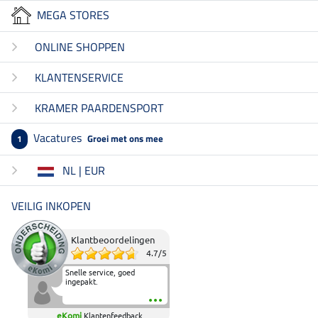
MEGA STORES
ONLINE SHOPPEN
KLANTENSERVICE
KRAMER PAARDENSPORT
Vacatures
Groei met ons mee
1
NL | EUR
VEILIG INKOPEN
Klantbeoordelingen
4.7
/
5
Snelle service, goed
ingepakt.
eKomi
Klantenfeedback