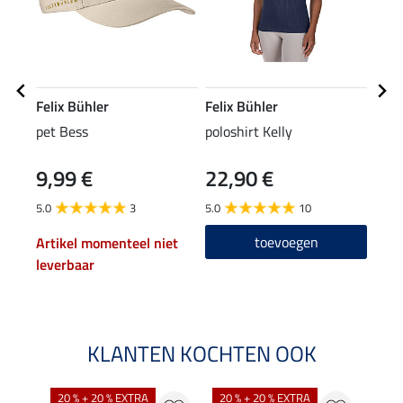
Felix Bühler
Felix Bühler
Feli
pet Bess
poloshirt Kelly
perf
Elly
9,99 €
22,90 €
19,90
15
5.0
3
5.0
10
5.0
toevoegen
Artikel momenteel niet
leverbaar
KLANTEN KOCHTEN OOK
20 % + 20 % EXTRA
20 % + 20 % EXTRA
20 %