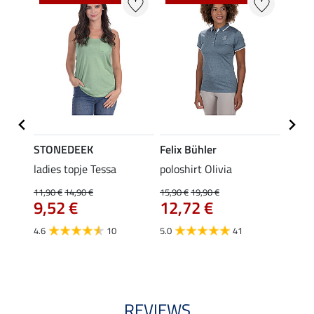
STONEDEEK
Felix Bühler
Felix
ladies topje Tessa
poloshirt Olivia
zip-fu
Fleur
11,90 €
14,90 €
15,90 €
19,90 €
9,52 €
12,72 €
15,90 
12,
4.6
10
5.0
41
4.9
REVIEWS